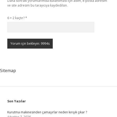
Daha sonraki yorumlarımda kullanılması için adım, e-posta adresim
ve site adresim bu tarayıcıya kaydedilsin.
6 + 2 kaçtır?
*
Sitemap
Sidebar
Son Yazılar
Kurutma makinesinden çamaşırlar neden kırışık çıkar ?
Ağustos 7, 2026