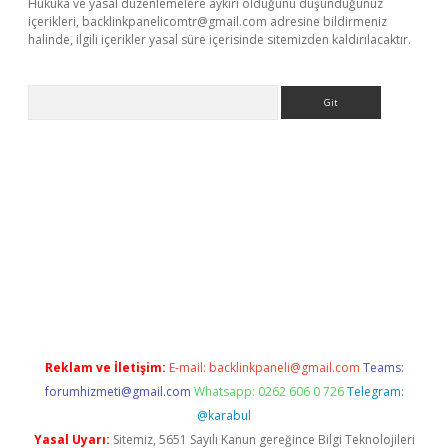
Hukuka ve yasal düzenlemelere aykırı olduğunu düşündüğünüz
içerikleri,
backlinkpanelicomtr@gmail.com
adresine bildirmeniz
halinde, ilgili içerikler yasal süre içerisinde sitemizden kaldırılacaktır.
Arama
ş
Betexper giriş adresi güncellendi
betexper.xyz
m elexbet
Reklam ve İletişim:
E-mail:
backlinkpaneli@gmail.com
Teams:
forumhizmeti@gmail.com
Whatsapp: 0262 606 0 726
Telegram:
@karabul
Yasal Uyarı:
Sitemiz, 5651 Sayılı Kanun gereğince Bilgi Teknolojileri