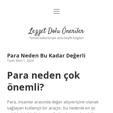
menüyü
Anasayfa
aç
Gizlilik Politikası
Lezzet Dolu Öneriler
Yasal Uyarı
Yemek kültürleriyle dolu keyifli bilgiler!
Hakkımızda
Para Neden Bu Kadar Değerli
Tarih: Ekim 1, 2024
Para neden çok
önemli?
Para, insanlar arasında değer alışverişine olanak
sağlayan kullanışlı bir araçtır, bu nedenle en iyi