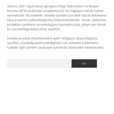
Sitemiz, 5651 Sayılı Kanun gereğince Bilgi Teknolojileri ve İletişim
Kurumu (BTK) tarafından onaylanmış bir Yer Sağlayıcı olarak hizmet
vermektedir. Bu nedenle, sitedeki içerikleri proaktif olarak denetleme
veya araştırma yükümlülüğümüz bulunmamaktadır. Ancak, üyelerimiz
yazdıkları içeriklerin sorumluluğunu taşımakta olup, siteye üye olarak
bu sorumluluğu kabul etmiş sayılırlar.
Hukuka ve yasal düzenlemelere aykırı olduğunu düşündüğünüz
içerikleri,
backlinkpanelicomtr@gmail.com
adresine bildirmeniz
halinde, ilgili içerikler yasal süre içerisinde sitemizden kaldırılacaktır.
Arama
Betexper giriş adresi güncellendi
betexper.xyz
m elexbet