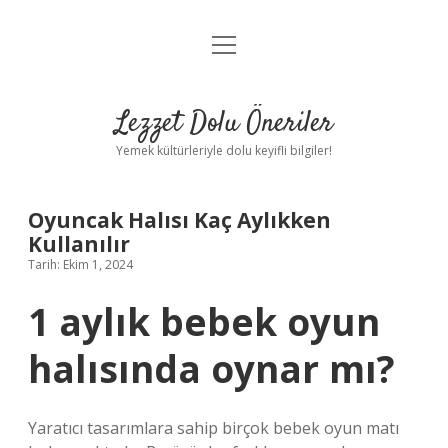
menüyü
Anasayfa
aç
Gizlilik Politikası
Lezzet Dolu Öneriler
Yasal Uyarı
Yemek kültürleriyle dolu keyifli bilgiler!
Hakkımızda
Oyuncak Halısı Kaç Aylıkken
Kullanılır
Tarih: Ekim 1, 2024
1 aylık bebek oyun
halısında oynar mı?
Yaratıcı tasarımlara sahip birçok bebek oyun matı