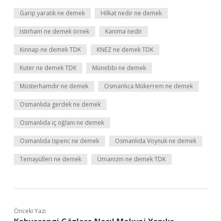
Garip yaratık ne demek
Hilkat nedir ne demek
Istirham ne demek örnek
Kanima nedir
Kınnap ne demek TDK
KNEZ ne demek TDK
Kuter ne demek TDK
Münebbi ne demek
Müsterhamdır ne demek
Osmanlıca Mükerrem ne demek
Osmanlıda gerdek ne demek
Osmanlıda iç oğlanı ne demek
Osmanlıda Ispenc ne demek
Osmanlıda Voynuk ne demek
Temayülleri ne demek
Ümanizm ne demek TDK
Önceki Yazı