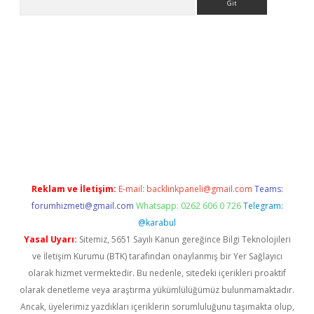
giriş
Betexper giriş adresi güncellendi
betexper.xyz
m elexbet
Reklam ve İletişim:
E-mail:
backlinkpaneli@gmail.com
Teams:
forumhizmeti@gmail.com
Whatsapp: 0262 606 0 726
Telegram:
@karabul
Yasal Uyarı:
Sitemiz, 5651 Sayılı Kanun gereğince Bilgi Teknolojileri
ve İletişim Kurumu (BTK) tarafından onaylanmış bir Yer Sağlayıcı
olarak hizmet vermektedir. Bu nedenle, sitedeki içerikleri proaktif
olarak denetleme veya araştırma yükümlülüğümüz bulunmamaktadır.
Ancak, üyelerimiz yazdıkları içeriklerin sorumluluğunu taşımakta olup,