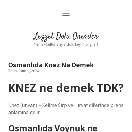
menüyü
Anasayfa
aç
Gizlilik Politikası
Lezzet Dolu Öneriler
Yasal Uyarı
Yemek kültürleriyle dolu keyifli bilgiler!
Hakkımızda
Osmanlıda Knez Ne Demek
Tarih: Ekim 1, 2024
KNEZ ne demek TDK?
Knez (unvan) – Kelime Sırp ve Hırvat dillerinde prens
anlamına gelir.
Osmanlıda Voynuk ne