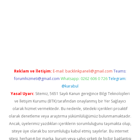
Betexper giriş adresi güncellendi
betexper.xyz
m elexbet
Reklam ve İletişim:
E-mail:
backlinkpaneli@gmail.com
Teams:
forumhizmeti@gmail.com
Whatsapp: 0262 606 0 726
Telegram:
@karabul
Yasal Uyarı:
Sitemiz, 5651 Sayılı Kanun gereğince Bilgi Teknolojileri
ve İletişim Kurumu (BTK) tarafından onaylanmış bir Yer Sağlayıcı
olarak hizmet vermektedir. Bu nedenle, sitedeki içerikleri proaktif
olarak denetleme veya araştırma yükümlülüğümüz bulunmamaktadır.
Ancak, üyelerimiz yazdıkları içeriklerin sorumluluğunu taşımakta olup,
siteye üye olarak bu sorumluluğu kabul etmiş sayılırlar. Bu internet
sitesi, herhangi bir marka, kurum veya şahıs şirketi ile hiçbir bağlantısı