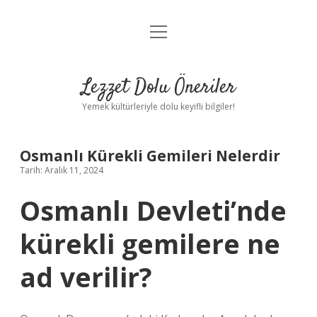
menüyü
Anasayfa
aç
Gizlilik Politikası
Lezzet Dolu Öneriler
Yasal Uyarı
Yemek kültürleriyle dolu keyifli bilgiler!
Hakkımızda
Osmanlı Kürekli Gemileri Nelerdir
Tarih: Aralık 11, 2024
Osmanlı Devleti’nde
kürekli gemilere ne
ad verilir?