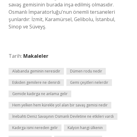
savaş gemisinin burada inşa edilmiş olmasıdır.
Osmanlı İmparatorluğu’nun önemli tersaneleri
şunlardır: İzmit, Karamürsel, Gelibolu, İstanbul,
Sinop ve Süveyş.
Tarih:
Makaleler
Alabanda geminin neresidir
Dümen rodu nedir
Eskiden gemilere ne denirdi
Gemi çeşitleri nelerdir
Gemide kadırga ne anlama gelir
Hem yelken hem kürekle yol alan bir savaş gemisi nedir
İnebahtı Deniz Savaşının Osmanlı Devletine ne etkileri vardı
Kadırga ismi nereden gelir
Kalyon hangi ülkenin