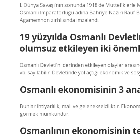
I. Dünya Savaşı’nın sonunda 1918’de Müttefiklerle
Osmanlı İmparatorluğu adına Bahriye Nazırı Rauf B
Agamemnon zırhlısında imzalandı.
19 yüzyılda Osmanlı Devleti
olumsuz etkileyen iki öneml
Osmanlı Devleti’ni derinden etkileyen olaylar arasınd
vb. sayılabilir. Devletinde yol açtığı ekonomik ve sos
Osmanlı ekonomisinin 3 ana 
Bunlar ihtiyatlılık, mali ve gelenekselciliktir. Ekonom
görmek mümkündür.
Osmanlının ekonomisinin te