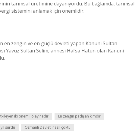
erinin tarımsal üretimine dayanıyordu. Bu bağlamda, tarımsal
ergi sistemini anlamak için önemlidir.
n en zengin ve en güçlü devleti yapan Kanuni Sultan
ası Yavuz Sultan Selim, annesi Hafsa Hatun olan Kanuni
du.
kileyen iki önemli olay nedir
En zengin padişah kimdir
yıl sürdü
Osmanlı Devleti nasıl çöktü