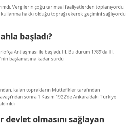
mdı. Vergilerin çoğu tarımsal faaliyetlerden toplanıyordu.
ü, kullanma hakkı olduğu toprağı ekerek geçimini sağlıyordu
ahla başladı?
fça Antlaşması ile başladı. III. Bu durum 1789’da III.
li’nin başlamasına kadar sürdü.
ından, kalan toprakların Müttefikler tarafından
 Savaşı’ndan sonra 1 Kasım 1922’de Ankara’daki Türkiye
dırıldı.
ir devlet olmasını sağlayan