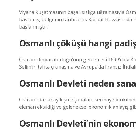
Viyana kuşatmasının başarısızlığa uğramasıyla Osm
başlamış, bölgenin tarihi artık Karpat Havzası’nda
başlanmıştır.
Osmanlı çöküşü hangi padiş
Osmanlı İmparatorluğu’nun gerilemesi 1699’daki Karlo
Selim’in tahta çıkmasına ve Avrupa’da Fransız İhtila
Osmanlı Devleti neden sana
Osmanlı’da sanayileşme çabaları, sermaye birikiminin 
eleman eksikliği ve geleneksel ekonomik anlayış gib
Osmanlı Devleti’nin ekonom