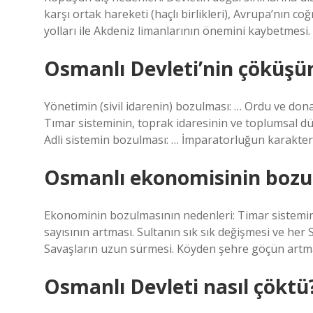
karşı ortak hareketi (haçlı birlikleri), Avrupa’nın co
yolları ile Akdeniz limanlarının önemini kaybetmesi.
Osmanlı Devleti’nin çöküşün
Yönetimin (sivil idarenin) bozulması: … Ordu ve d
Tımar sisteminin, toprak idaresinin ve toplumsal düz
Adli sistemin bozulması: … İmparatorluğun karakteri
Osmanlı ekonomisinin bozul
Ekonominin bozulmasının nedenleri: Timar sistemi
sayısının artması. Sultanın sık sık değişmesi ve her 
Savaşların uzun sürmesi. Köyden şehre göçün artmas
Osmanlı Devleti nasıl çöktü