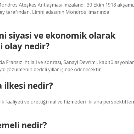
 Mondros Ateşkes Antlaşması imzalandı. 30 Ekim 1918 akşamı
ey tarafından, Limni adasının Mondros limanında
ni siyasi ve ekonomik olarak
i olay nedir?
a Fransız İhtilali ve sonrası, Sanayi Devrimi, kapitülasyonlar
yal çözülmenin bedeli yıllar içinde ödenecektir.
ilkesi nedir?
ik faaliyeti ve ürettiği mal ve hizmetleri iki ana perspektiften
meli nedir?