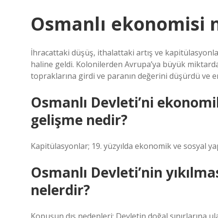
Osmanlı ekonomisi 
İhracattaki düşüş, ithalattaki artış ve kapitülasyon
haline geldi. Kolonilerden Avrupa’ya büyük miktarda
topraklarına girdi ve paranın değerini düşürdü ve en
Osmanlı Devleti’ni ekonomi
gelişme nedir?
Kapitülasyonlar; 19. yüzyılda ekonomik ve sosyal yap
Osmanlı Devleti’nin yıkılma
nelerdir?
Kopuşun dış nedenleri: Devletin doğal sınırlarına ula