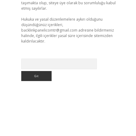
taşımakta olup, siteye üye olarak bu sorumluluğu kabul
,
etmiş sayılırlar.
Hukuka ve yasal düzenlemelere aykırı olduğunu
düşündüğünüz içerikleri,
backlinkpanelicomtr@gmail.com
adresine bildirmeniz
halinde, ilgili içerikler yasal süre içerisinde sitemizden
kaldırılacaktır.
Arama