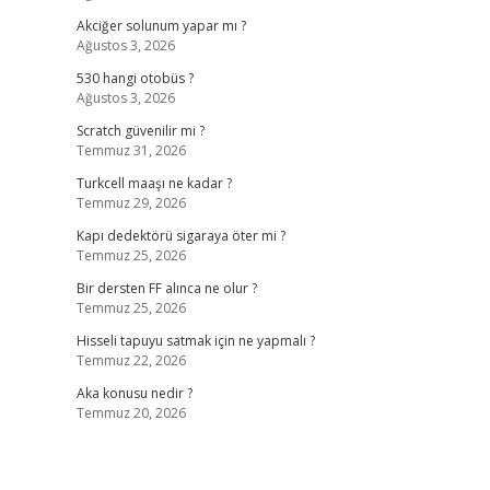
Akciğer solunum yapar mı ?
Ağustos 3, 2026
530 hangi otobüs ?
Ağustos 3, 2026
Scratch güvenilir mi ?
Temmuz 31, 2026
Turkcell maaşı ne kadar ?
Temmuz 29, 2026
Kapı dedektörü sigaraya öter mi ?
Temmuz 25, 2026
Bir dersten FF alınca ne olur ?
Temmuz 25, 2026
Hisseli tapuyu satmak için ne yapmalı ?
Temmuz 22, 2026
Aka konusu nedir ?
Temmuz 20, 2026