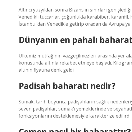
Altıncı yüzyıldan sonra Bizans’ın sınırları genişlediğ
Venedikli tüccarlar, çoğunlukla karabiber, karanfil, 
İstanbul’dan Venedik’e getirip oradan da Avrupa’ya d
Dünyanın en pahalı baharat
Ülkemiz mutfağının vazgeçilmezleri arasında yer alan
konusunda altınla rekabet etmeye başladı. Kilogram 
altının fiyatına denk geldi.
Padisah baharatı nedir?
Sumak, tarih boyunca padişahların sağlık nedenleriyle
seven padişahlar, sumak’ı yemeklerinde ve seyahatle
fonksiyonlarını desteklemesiyle karakterize edilirdi.
Çemen nasıl bir baharattır?