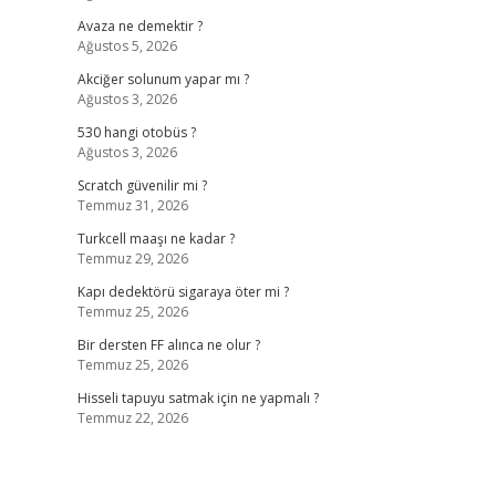
Avaza ne demektir ?
Ağustos 5, 2026
Akciğer solunum yapar mı ?
Ağustos 3, 2026
530 hangi otobüs ?
Ağustos 3, 2026
Scratch güvenilir mi ?
Temmuz 31, 2026
Turkcell maaşı ne kadar ?
Temmuz 29, 2026
Kapı dedektörü sigaraya öter mi ?
Temmuz 25, 2026
Bir dersten FF alınca ne olur ?
Temmuz 25, 2026
Hisseli tapuyu satmak için ne yapmalı ?
Temmuz 22, 2026