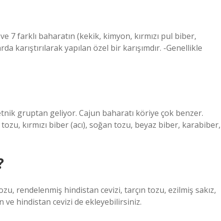
 7 farklı baharatın (kekik, kimyon, kırmızı pul biber,
a karıştırılarak yapılan özel bir karışımdır. -Genellikle
tnik gruptan geliyor. Cajun baharatı köriye çok benzer.
k tozu, kırmızı biber (acı), soğan tozu, beyaz biber, karabiber,
?
u, rendelenmiş hindistan cevizi, tarçın tozu, ezilmiş sakız,
 ve hindistan cevizi de ekleyebilirsiniz.