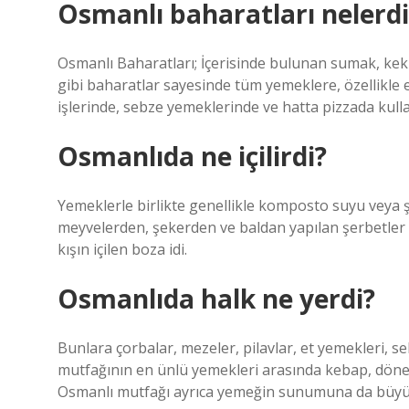
Osmanlı baharatları nelerdi
Osmanlı Baharatları; İçerisinde bulunan sumak, kekik,
gibi baharatlar sayesinde tüm yemeklere, özellikle 
işlerinde, sebze yemeklerinde ve hatta pizzada kullan
Osmanlıda ne içilirdi?
Yemeklerle birlikte genellikle komposto suyu veya şer
meyvelerden, şekerden ve baldan yapılan şerbetler en
kışın içilen boza idi.
Osmanlıda halk ne yerdi?
Bunlara çorbalar, mezeler, pilavlar, et yemekleri, seb
mutfağının en ünlü yemekleri arasında kebap, döner, b
Osmanlı mutfağı ayrıca yemeğin sunumuna da büyü