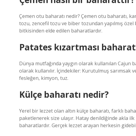
Çemen otu baharatı nedir? Çemen otu baharatı, kara
tozu, zencefil tozu ve biber tozundan yapılmış özel
bitkisinden elde edilen baharatlardır.
Patates kızartması baharatı
Dünya mutfağında yaygın olarak kullanılan Cajun bah
olarak kullanılır. İçindekiler: Kurutulmuş sarımsak v
fesleğen, kimyon, tuz.
Külçe baharatı nedir?
Yerel bir lezzet olan altın külçe baharatı, farklı bah
paketlenerek size ulaşır. Hatay denildiğinde akla i
baharatlardır. Gerçek lezzet arayan herkesin gidebil