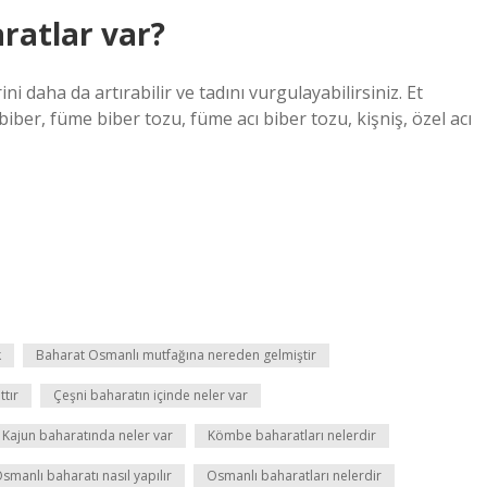
ratlar var?
ini daha da artırabilir ve tadını vurgulayabilirsiniz. Et
ber, füme biber tozu, füme acı biber tozu, kişniş, özel acı
k
Baharat Osmanlı mutfağına nereden gelmiştir
tır
Çeşni baharatın içinde neler var
Kajun baharatında neler var
Kömbe baharatları nelerdir
smanlı baharatı nasıl yapılır
Osmanlı baharatları nelerdir