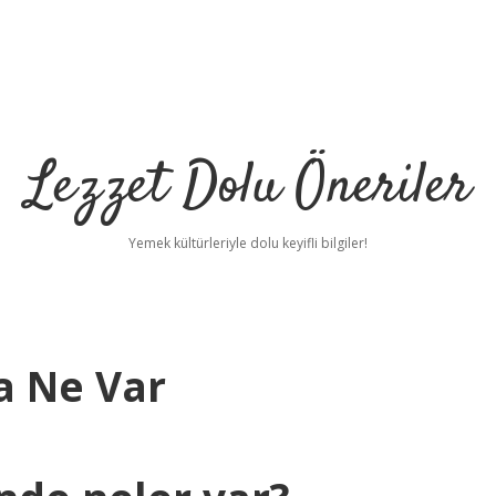
Lezzet Dolu Öneriler
Yemek kültürleriyle dolu keyifli bilgiler!
a Ne Var