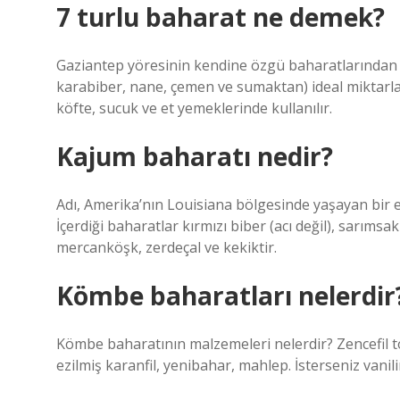
7 turlu baharat ne demek?
Gaziantep yöresinin kendine özgü baharatlarından ve
karabiber, nane, çemen ve sumaktan) ideal miktarlard
köfte, sucuk ve et yemeklerinde kullanılır.
Kajum baharatı nedir?
Adı, Amerika’nın Louisiana bölgesinde yaşayan bir e
İçerdiği baharatlar kırmızı biber (acı değil), sarımsa
mercanköşk, zerdeçal ve kekiktir.
Kömbe baharatları nelerdir
Kömbe baharatının malzemeleri nelerdir? Zencefil toz
ezilmiş karanfil, yenibahar, mahlep. İsterseniz vanilin