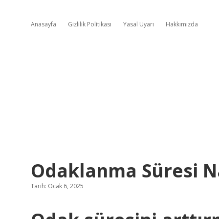
Anasayfa
Gizlilik Politikası
Yasal Uyarı
Hakkımızda
Odaklanma Süresi Na
Tarih: Ocak 6, 2025