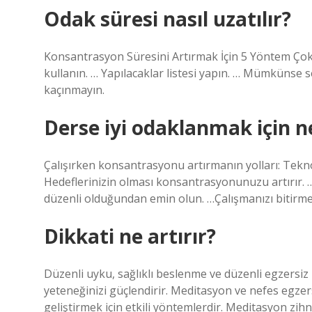
Odak süresi nasıl uzatılır?
Konsantrasyon Süresini Artırmak İçin 5 Yöntem Çokl
kullanın. … Yapılacaklar listesi yapın. … Mümkünse 
kaçınmayın.
Derse iyi odaklanmak için n
Çalışırken konsantrasyonu artırmanın yolları: Teknol
Hedeflerinizin olması konsantrasyonunuzu artırır. 
düzenli olduğundan emin olun. …Çalışmanızı bitir
Dikkati ne artırır?
Düzenli uyku, sağlıklı beslenme ve düzenli egzersiz
yeteneğinizi güçlendirir. Meditasyon ve nefes egze
geliştirmek için etkili yöntemlerdir. Meditasyon zihn