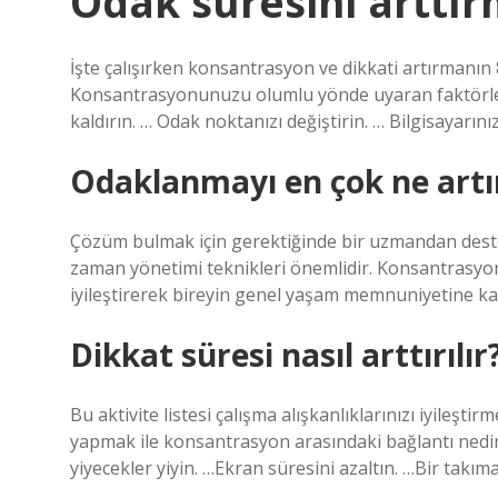
Odak süresini arttır
İşte çalışırken konsantrasyon ve dikkati artırmanın 
Konsantrasyonunuzu olumlu yönde uyaran faktörler b
kaldırın. … Odak noktanızı değiştirin. … Bilgisayarın
Odaklanmayı en çok ne artı
Çözüm bulmak için gerektiğinde bir uzmandan deste
zaman yönetimi teknikleri önemlidir. Konsantrasyo
iyileştirerek bireyin genel yaşam memnuniyetine ka
Dikkat süresi nasıl arttırılır
Bu aktivite listesi çalışma alışkanlıklarınızı iyileştir
yapmak ile konsantrasyon arasındaki bağlantı nedi
yiyecekler yiyin. …Ekran süresini azaltın. …Bir takım