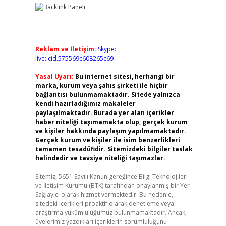
Reklam ve İletişim:
Skype:
live:.cid.575569c608265c69
Yasal Uyarı:
Bu internet sitesi, herhangi bir
marka, kurum veya şahıs şirketi ile hiçbir
bağlantısı bulunmamaktadır. Sitede yalnızca
kendi hazırladığımız makaleler
paylaşılmaktadır. Burada yer alan içerikler
haber niteliği taşımamakta olup, gerçek kurum
ve kişiler hakkında paylaşım yapılmamaktadır.
Gerçek kurum ve kişiler ile isim benzerlikleri
tamamen tesadüfidir. Sitemizdeki bilgiler taslak
halindedir ve tavsiye niteliği taşımazlar.
Sitemiz, 5651 Sayılı Kanun gereğince Bilgi Teknolojileri
ve İletişim Kurumu (BTK) tarafından onaylanmış bir Yer
Sağlayıcı olarak hizmet vermektedir. Bu nedenle,
sitedeki içerikleri proaktif olarak denetleme veya
araştırma yükümlülüğümüz bulunmamaktadır. Ancak,
üyelerimiz yazdıkları içeriklerin sorumluluğunu