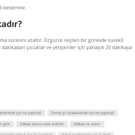
i beslenme.
adır?
şma süresini azaltır. Özgürce seçilen bir görevde sürekli
5 dakikadan çocuklar ve yetişkinler için yaklaşık 20 dakikaya
arttırmak için ne yapmalı
Derse iyi odaklanmak için ne yapmalı
i gelir
Dikkat süresi nasıl arttırılır
Dikkati ne artırır