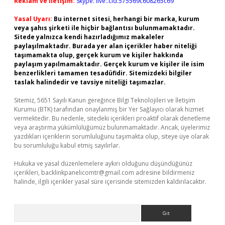
Reklam ve İletişim:
Skype: live:.cid.575569c608265c69
Yasal Uyarı:
Bu internet sitesi, herhangi bir marka, kurum
veya şahıs şirketi ile hiçbir bağlantısı bulunmamaktadır.
Sitede yalnızca kendi hazırladığımız makaleler
paylaşılmaktadır. Burada yer alan içerikler haber niteliği
taşımamakta olup, gerçek kurum ve kişiler hakkında
paylaşım yapılmamaktadır. Gerçek kurum ve kişiler ile isim
benzerlikleri tamamen tesadüfidir. Sitemizdeki bilgiler
taslak halindedir ve tavsiye niteliği taşımazlar.
Sitemiz, 5651 Sayılı Kanun gereğince Bilgi Teknolojileri ve İletişim
Kurumu (BTK) tarafından onaylanmış bir Yer Sağlayıcı olarak hizmet
vermektedir. Bu nedenle, sitedeki içerikleri proaktif olarak denetleme
veya araştırma yükümlülüğümüz bulunmamaktadır. Ancak, üyelerimiz
yazdıkları içeriklerin sorumluluğunu taşımakta olup, siteye üye olarak
bu sorumluluğu kabul etmiş sayılırlar.
Hukuka ve yasal düzenlemelere aykırı olduğunu düşündüğünüz
içerikleri,
backlinkpanelicomtr@gmail.com
adresine bildirmeniz
halinde, ilgili içerikler yasal süre içerisinde sitemizden kaldırılacaktır.
Arama