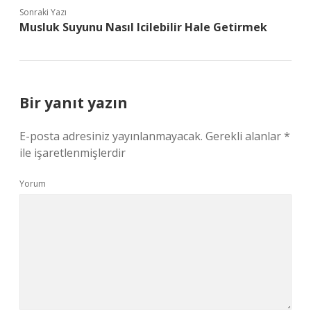
Sonraki Yazı
Musluk Suyunu Nasıl Icilebilir Hale Getirmek
Bir yanıt yazın
E-posta adresiniz yayınlanmayacak.
Gerekli alanlar
*
ile işaretlenmişlerdir
Yorum