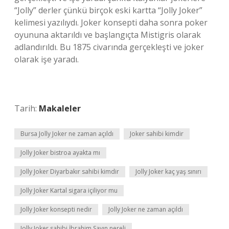
“Jolly” derler çünkü birçok eski kartta “Jolly Joker”
kelimesi yazılıydı. Joker konsepti daha sonra poker
oyununa aktarıldı ve başlangıçta Mistigris olarak
adlandırıldı. Bu 1875 civarında gerçekleşti ve joker
olarak işe yaradı.
Tarih:
Makaleler
Bursa Jolly Joker ne zaman açıldı
Joker sahibi kimdir
Jolly Joker bistroa ayakta mı
Jolly Joker Diyarbakır sahibi kimdir
Jolly Joker kaç yaş sınırı
Jolly Joker Kartal sigara içiliyor mu
Jolly Joker konsepti nedir
Jolly Joker ne zaman açıldı
Jolly Joker sahibi İbrahim Sayın nereli