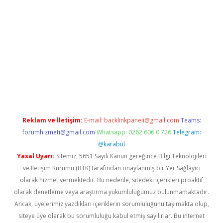
iş
Betexper giriş adresi güncellendi
betexper.xyz
m elexbet
Reklam ve İletişim:
E-mail:
backlinkpaneli@gmail.com
Teams:
forumhizmeti@gmail.com
Whatsapp: 0262 606 0 726
Telegram:
@karabul
Yasal Uyarı:
Sitemiz, 5651 Sayılı Kanun gereğince Bilgi Teknolojileri
ve İletişim Kurumu (BTK) tarafından onaylanmış bir Yer Sağlayıcı
olarak hizmet vermektedir. Bu nedenle, sitedeki içerikleri proaktif
olarak denetleme veya araştırma yükümlülüğümüz bulunmamaktadır.
Ancak, üyelerimiz yazdıkları içeriklerin sorumluluğunu taşımakta olup,
siteye üye olarak bu sorumluluğu kabul etmiş sayılırlar. Bu internet