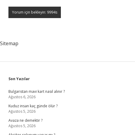
Sitemap
Sidebar
Son Yazılar
Bulgaristan mavi kart nasıl alınır ?
Ağustos 6, 2026
Kuduz insan kaç günde ölür ?
Ağustos 5, 2026
Avaza ne demektir ?
Ağustos 5, 2026
Akciğer solunum yapar mı ?