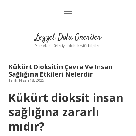
menüyü
Anasayfa
aç
Gizlilik Politikası
Lezzet Dolu Öneriler
Yasal Uyarı
Yemek kültürleriyle dolu keyifli bilgiler!
Hakkımızda
Kükürt Dioksitin Çevre Ve Insan
Sağlığına Etkileri Nelerdir
Tarih: Nisan 18, 2025
Kükürt dioksit insan
sağlığına zararlı
mıdır?