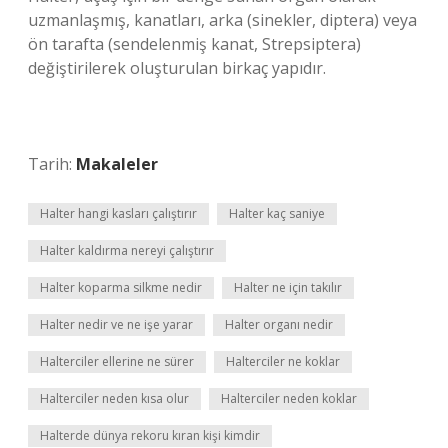
uzmanlaşmış, kanatları, arka (sinekler, diptera) veya
ön tarafta (sendelenmiş kanat, Strepsiptera)
değiştirilerek oluşturulan birkaç yapıdır.
Tarih:
Makaleler
Halter hangi kasları çalıştırır
Halter kaç saniye
Halter kaldırma nereyi çalıştırır
Halter koparma silkme nedir
Halter ne için takılır
Halter nedir ve ne işe yarar
Halter organı nedir
Halterciler ellerine ne sürer
Halterciler ne koklar
Halterciler neden kısa olur
Halterciler neden koklar
Halterde dünya rekoru kıran kişi kimdir