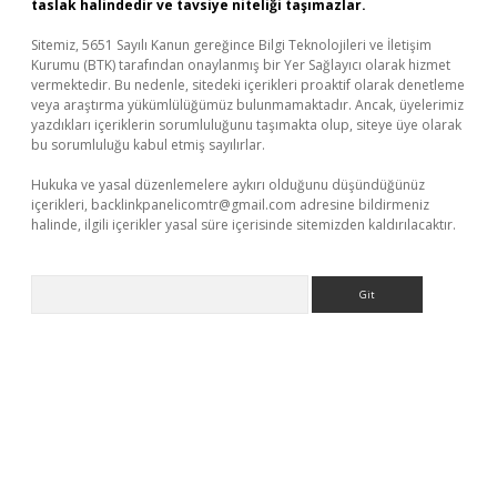
taslak halindedir ve tavsiye niteliği taşımazlar.
Sitemiz, 5651 Sayılı Kanun gereğince Bilgi Teknolojileri ve İletişim
Kurumu (BTK) tarafından onaylanmış bir Yer Sağlayıcı olarak hizmet
vermektedir. Bu nedenle, sitedeki içerikleri proaktif olarak denetleme
veya araştırma yükümlülüğümüz bulunmamaktadır. Ancak, üyelerimiz
yazdıkları içeriklerin sorumluluğunu taşımakta olup, siteye üye olarak
bu sorumluluğu kabul etmiş sayılırlar.
Hukuka ve yasal düzenlemelere aykırı olduğunu düşündüğünüz
içerikleri,
backlinkpanelicomtr@gmail.com
adresine bildirmeniz
halinde, ilgili içerikler yasal süre içerisinde sitemizden kaldırılacaktır.
Arama
iş
Betexper giriş adresi güncellendi
betexper.xyz
m elexbet