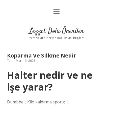
menüyü
Anasayfa
aç
Gizlilik Politikası
Lezzet Dolu Öneriler
Yasal Uyarı
Yemek kültürleriyle dolu keyifli bilgiler!
Hakkımızda
Koparma Ve Silkme Nedir
Tarih: Mart 13, 2025
Halter nedir ve ne
işe yarar?
Dumbbell; Kilo kaldırma sporu; 1.