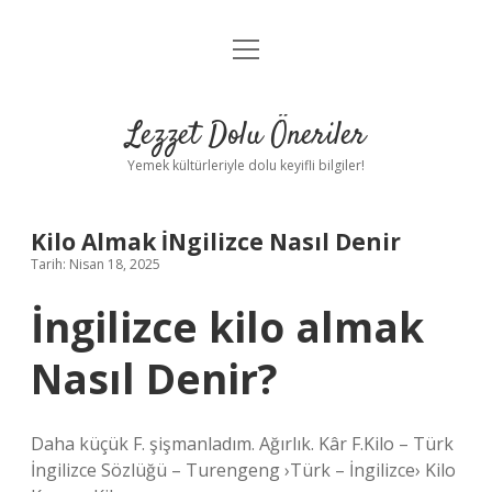
menüyü
Anasayfa
aç
Gizlilik Politikası
Lezzet Dolu Öneriler
Yasal Uyarı
Yemek kültürleriyle dolu keyifli bilgiler!
Hakkımızda
Kilo Almak İNgilizce Nasıl Denir
Tarih: Nisan 18, 2025
İngilizce kilo almak
Nasıl Denir?
Daha küçük F. şişmanladım. Ağırlık. Kâr F.Kilo – Türk
İngilizce Sözlüğü – Turengeng ›Türk – İngilizce› Kilo