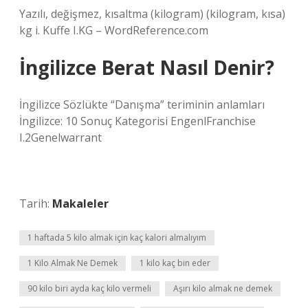
Yazılı, değişmez, kısaltma (kilogram) (kilogram, kısa)
kg i. Kuffe I.KG – WordReference.com
İngilizce Berat Nasıl Denir?
İngilizce Sözlükte “Danışma” teriminin anlamları
İngilizce: 10 Sonuç Kategorisi EngenlFranchise
I.2Genelwarrant
Tarih:
Makaleler
1 haftada 5 kilo almak için kaç kalori almalıyım
1 Kilo Almak Ne Demek
1 kilo kaç bin eder
90 kilo biri ayda kaç kilo vermeli
Aşırı kilo almak ne demek