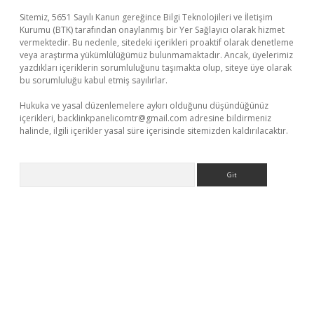
Sitemiz, 5651 Sayılı Kanun gereğince Bilgi Teknolojileri ve İletişim
Kurumu (BTK) tarafından onaylanmış bir Yer Sağlayıcı olarak hizmet
vermektedir. Bu nedenle, sitedeki içerikleri proaktif olarak denetleme
veya araştırma yükümlülüğümüz bulunmamaktadır. Ancak, üyelerimiz
yazdıkları içeriklerin sorumluluğunu taşımakta olup, siteye üye olarak
bu sorumluluğu kabul etmiş sayılırlar.
Hukuka ve yasal düzenlemelere aykırı olduğunu düşündüğünüz
içerikleri,
backlinkpanelicomtr@gmail.com
adresine bildirmeniz
halinde, ilgili içerikler yasal süre içerisinde sitemizden kaldırılacaktır.
Arama
giriş
Betexper giriş adresi güncellendi
betexper.xyz
m elexbet