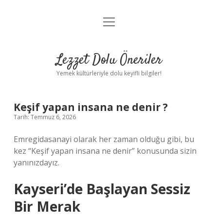
menüyü
Anasayfa
aç
Gizlilik Politikası
Lezzet Dolu Öneriler
Yasal Uyarı
Yemek kültürleriyle dolu keyifli bilgiler!
Hakkımızda
Keşif yapan insana ne denir ?
Tarih: Temmuz 6, 2026
Emregidasanayi olarak her zaman olduğu gibi, bu
kez “Keşif yapan insana ne denir” konusunda sizin
yanınızdayız.
Kayseri’de Başlayan Sessiz
Bir Merak