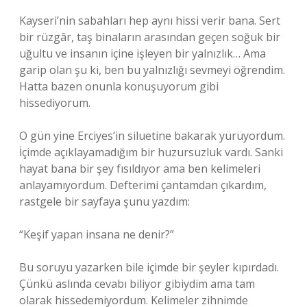
Kayseri’nin sabahları hep aynı hissi verir bana. Sert
bir rüzgâr, taş binaların arasından geçen soğuk bir
uğultu ve insanın içine işleyen bir yalnızlık… Ama
garip olan şu ki, ben bu yalnızlığı sevmeyi öğrendim.
Hatta bazen onunla konuşuyorum gibi
hissediyorum.
O gün yine Erciyes’in siluetine bakarak yürüyordum.
İçimde açıklayamadığım bir huzursuzluk vardı. Sanki
hayat bana bir şey fısıldıyor ama ben kelimeleri
anlayamıyordum. Defterimi çantamdan çıkardım,
rastgele bir sayfaya şunu yazdım:
“Keşif yapan insana ne denir?”
Bu soruyu yazarken bile içimde bir şeyler kıpırdadı.
Çünkü aslında cevabı biliyor gibiydim ama tam
olarak hissedemiyordum. Kelimeler zihnimde