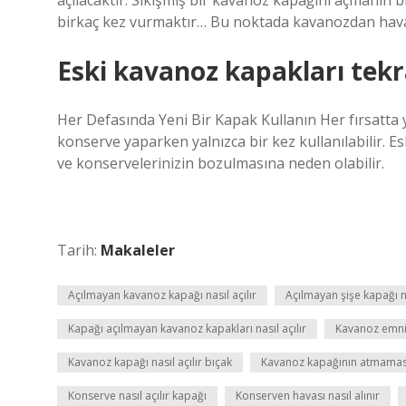
açılacaktır. Sıkışmış bir kavanoz kapağını açmanın 
birkaç kez vurmaktır… Bu noktada kavanozdan hava 
Eski kavanoz kapakları tekra
Her Defasında Yeni Bir Kapak Kullanın Her fırsatta
konserve yaparken yalnızca bir kez kullanılabilir
ve konservelerinizin bozulmasına neden olabilir.
Tarih:
Makaleler
Açılmayan kavanoz kapağı nasıl açılır
Açılmayan şişe kapağı na
Kapağı açılmayan kavanoz kapakları nasıl açılır
Kavanoz emniy
Kavanoz kapağı nasıl açılır bıçak
Kavanoz kapağının atmaması 
Konserve nasıl açılır kapağı
Konserven havası nasıl alınır