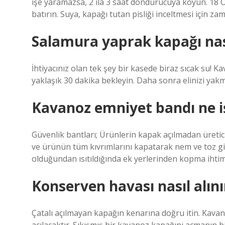
işe yaramazsa, 2 ila 3 saat dondurucuya koyun. 18 Oc
batırın. Suya, kapağı tutan pisliği inceltmesi için 
Salamura yaprak kapağı nası
İhtiyacınız olan tek şey bir kasede biraz sıcak su! K
yaklaşık 30 dakika bekleyin. Daha sonra elinizi yakm
Kavanoz emniyet bandı ne i
Güvenlik bantları; Ürünlerin kapak açılmadan üretic
ve ürünün tüm kıvrımlarını kapatarak nem ve toz gi
olduğundan ısıtıldığında ek yerlerinden kopma ihtim
Konserven havası nasıl alını
Çatalı açılmayan kapağın kenarına doğru itin. Kava