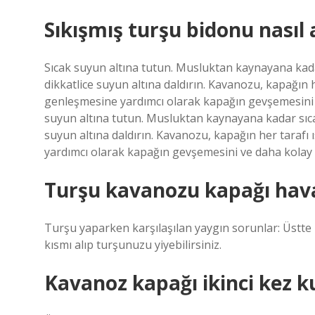
Sıkışmış turşu bidonu nasıl a
Sıcak suyun altına tutun. Musluktan kaynayana kada
dikkatlice suyun altına daldırın. Kavanozu, kapağın h
genleşmesine yardımcı olarak kapağın gevşemesini v
suyun altına tutun. Musluktan kaynayana kadar sıcak
suyun altına daldırın. Kavanozu, kapağın her tarafı 
yardımcı olarak kapağın gevşemesini ve daha kolay a
Turşu kavanozu kapağı hava 
Turşu yaparken karşılaşılan yaygın sorunlar: Üstte
kısmı alıp turşunuzu yiyebilirsiniz.
Kavanoz kapağı ikinci kez ku