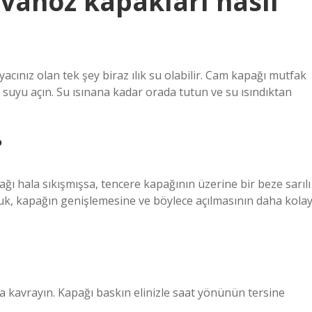
vanoz kapakları nasıl
acınız olan tek şey biraz ılık su olabilir. Cam kapağı mutfak
suyu açın. Su ısınana kadar orada tutun ve su ısındıktan
?
ğı hala sıkışmışsa, tencere kapağının üzerine bir beze sarılı
ğuk, kapağın genişlemesine ve böylece açılmasının daha kola
a kavrayın. Kapağı baskın elinizle saat yönünün tersine