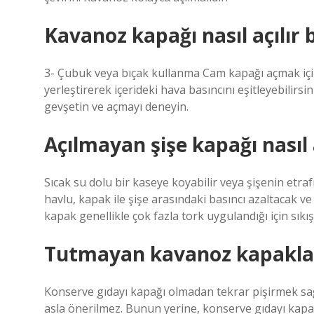
Kavanoz kapağı nasıl açılır 
3- Çubuk veya bıçak kullanma Cam kapağı açmak için
yerleştirerek içerideki hava basıncını eşitleyebilirs
gevşetin ve açmayı deneyin.
Açılmayan şişe kapağı nasıl a
Sıcak su dolu bir kaseye koyabilir veya şişenin etrafın
havlu, kapak ile şişe arasındaki basıncı azaltacak v
kapak genellikle çok fazla tork uygulandığı için sıkışı
Tutmayan kavanoz kapakları
Konserve gıdayı kapağı olmadan tekrar pişirmek sağ
asla önerilmez. Bunun yerine, konserve gıdayı kapa