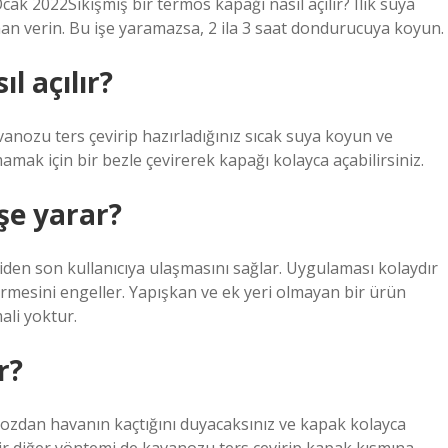
ak 2022Sıkışmış bir termos kapağı nasıl açılır? Ilık suya
zaman verin. Bu işe yaramazsa, 2 ila 3 saat dondurucuya koyun.
l açılır?
avanozu ters çevirip hazırladığınız sıcak suya koyun ve
amak için bir bezle çevirerek kapağı kolayca açabilirsiniz.
şe yarar?
iden son kullanıcıya ulaşmasını sağlar. Uygulaması kolaydır
rmesini engeller. Yapışkan ve ek yeri olmayan bir ürün
ali yoktur.
r?
nozdan havanın kaçtığını duyacaksınız ve kapak kolayca