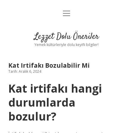
menüyü
Anasayfa
aç
Gizlilik Politikası
Lezzet Dolu Öneriler
Yasal Uyarı
Yemek kültürleriyle dolu keyifli bilgiler!
Hakkımızda
Kat Irtifakı Bozulabilir Mi
Tarih: Aralık 6, 2024
Kat irtifakı hangi
durumlarda
bozulur?