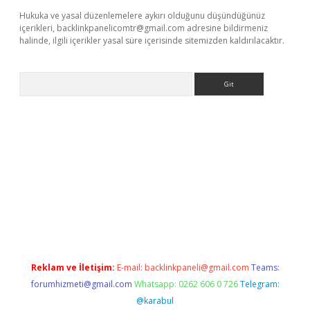
Hukuka ve yasal düzenlemelere aykırı olduğunu düşündüğünüz
içerikleri,
backlinkpanelicomtr@gmail.com
adresine bildirmeniz
halinde, ilgili içerikler yasal süre içerisinde sitemizden kaldırılacaktır.
Arama
 giriş
Betexper giriş adresi güncellendi
betexper.xyz
m elexbe
Reklam ve İletişim:
E-mail:
backlinkpaneli@gmail.com
Teams:
forumhizmeti@gmail.com
Whatsapp: 0262 606 0 726
Telegram:
@karabul