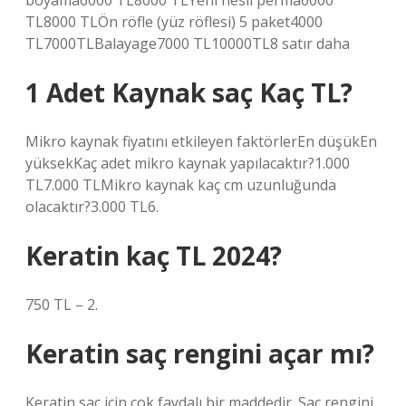
boyama6000 TL8000 TLYeni nesil perma6000
TL8000 TLÖn röfle (yüz röflesi) 5 paket4000
TL7000TLBalayage7000 TL10000TL8 satır daha
1 Adet Kaynak saç Kaç TL?
Mikro kaynak fiyatını etkileyen faktörlerEn düşükEn
yüksekKaç adet mikro kaynak yapılacaktır?1.000
TL7.000 TLMikro kaynak kaç cm uzunluğunda
olacaktır?3.000 TL6.
Keratin kaç TL 2024?
750 TL – 2.
Keratin saç rengini açar mı?
Keratin saç için çok faydalı bir maddedir. Saç rengini