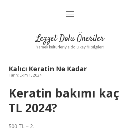
menüyü
Anasayfa
aç
Gizlilik Politikası
Lezzet Dolu Öneriler
Yasal Uyarı
Yemek kültürleriyle dolu keyifli bilgiler!
Hakkımızda
Kalıcı Keratin Ne Kadar
Tarih: Ekim 1, 2024
Keratin bakımı kaç
TL 2024?
500 TL – 2.