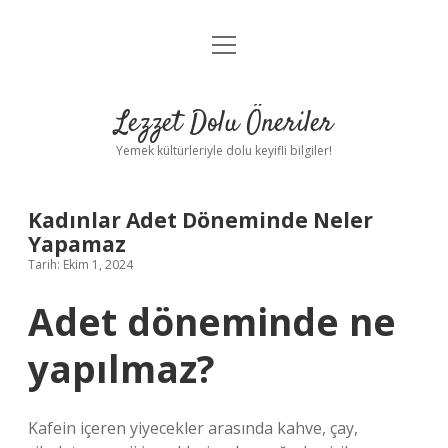
menüyü
Anasayfa
aç
Gizlilik Politikası
Lezzet Dolu Öneriler
Yasal Uyarı
Yemek kültürleriyle dolu keyifli bilgiler!
Hakkımızda
Kadınlar Adet Döneminde Neler
Yapamaz
Tarih: Ekim 1, 2024
Adet döneminde ne
yapılmaz?
Kafein içeren yiyecekler arasında kahve, çay,