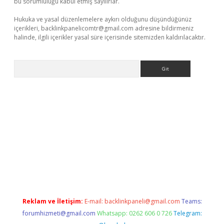
bu sorumluluğu kabul etmiş sayılırlar.
Hukuka ve yasal düzenlemelere aykırı olduğunu düşündüğünüz
içerikleri,
backlinkpanelicomtr@gmail.com
adresine bildirmeniz
halinde, ilgili içerikler yasal süre içerisinde sitemizden kaldırılacaktır.
Arama
Betexper giriş adresi güncellendi
betexper.xyz
m elexbet
Reklam ve İletişim:
E-mail:
backlinkpaneli@gmail.com
Teams:
forumhizmeti@gmail.com
Whatsapp: 0262 606 0 726
Telegram: