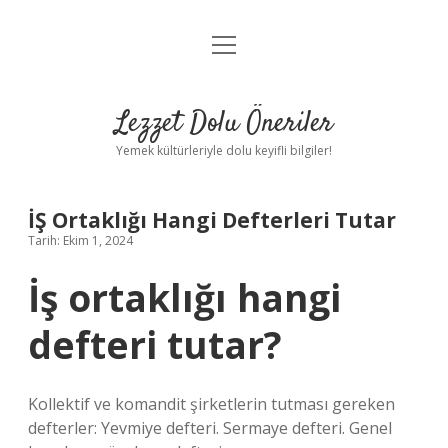
menüyü
Anasayfa
aç
Gizlilik Politikası
Lezzet Dolu Öneriler
Yasal Uyarı
Yemek kültürleriyle dolu keyifli bilgiler!
Hakkımızda
İŞ Ortaklığı Hangi Defterleri Tutar
Tarih: Ekim 1, 2024
İş ortaklığı hangi
defteri tutar?
Kollektif ve komandit şirketlerin tutması gereken
defterler: Yevmiye defteri. Sermaye defteri. Genel