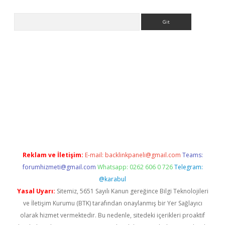
Arama
Betexper giriş adresi güncellendi
betexper.xyz
m elexbet
Reklam ve İletişim:
E-mail:
backlinkpaneli@gmail.com
Teams:
forumhizmeti@gmail.com
Whatsapp: 0262 606 0 726
Telegram:
@karabul
Yasal Uyarı:
Sitemiz, 5651 Sayılı Kanun gereğince Bilgi Teknolojileri
ve İletişim Kurumu (BTK) tarafından onaylanmış bir Yer Sağlayıcı
olarak hizmet vermektedir. Bu nedenle, sitedeki içerikleri proaktif