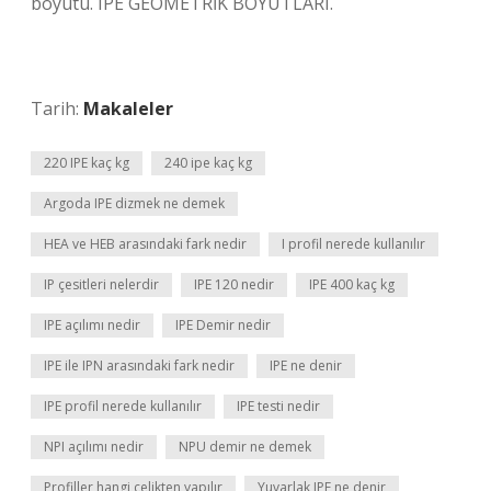
boyutu. IPE GEOMETRİK BOYUTLARI.
Tarih:
Makaleler
220 IPE kaç kg
240 ipe kaç kg
Argoda IPE dizmek ne demek
HEA ve HEB arasındaki fark nedir
I profil nerede kullanılır
IP çesitleri nelerdir
IPE 120 nedir
IPE 400 kaç kg
IPE açılımı nedir
IPE Demir nedir
IPE ile IPN arasındaki fark nedir
IPE ne denir
IPE profil nerede kullanılır
IPE testi nedir
NPI açılımı nedir
NPU demir ne demek
Profiller hangi çelikten yapılır
Yuvarlak IPE ne denir