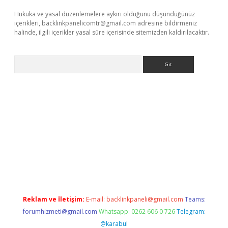
Hukuka ve yasal düzenlemelere aykırı olduğunu düşündüğünüz
içerikleri,
backlinkpanelicomtr@gmail.com
adresine bildirmeniz
halinde, ilgili içerikler yasal süre içerisinde sitemizden kaldırılacaktır.
Arama
iş
Betexper giriş adresi güncellendi
betexper.xyz
m elexbet
Reklam ve İletişim:
E-mail:
backlinkpaneli@gmail.com
Teams:
forumhizmeti@gmail.com
Whatsapp: 0262 606 0 726
Telegram:
@karabul