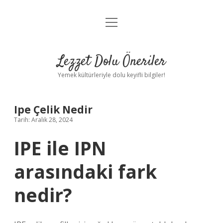
menüyü
Anasayfa
aç
Gizlilik Politikası
Lezzet Dolu Öneriler
Yasal Uyarı
Yemek kültürleriyle dolu keyifli bilgiler!
Hakkımızda
Ipe Çelik Nedir
Tarih: Aralık 28, 2024
IPE ile IPN
arasındaki fark
nedir?