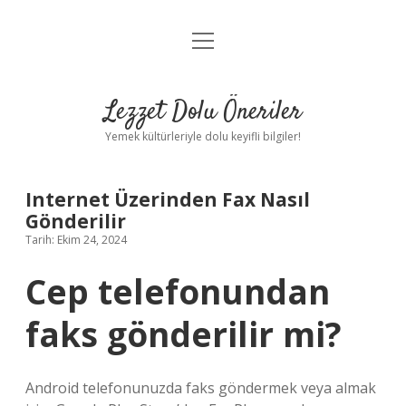
menüyü
Anasayfa
aç
Gizlilik Politikası
Lezzet Dolu Öneriler
Yasal Uyarı
Yemek kültürleriyle dolu keyifli bilgiler!
Hakkımızda
Internet Üzerinden Fax Nasıl
Gönderilir
Tarih: Ekim 24, 2024
Cep telefonundan
faks gönderilir mi?
Android telefonunuzda faks göndermek veya almak