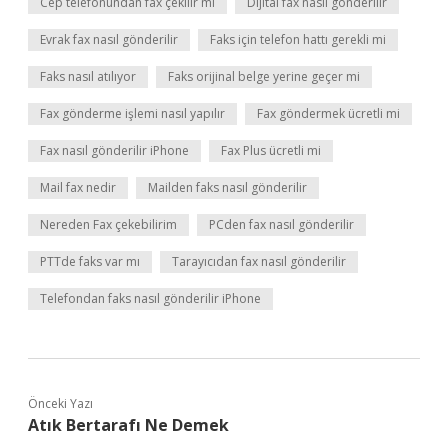
Cep telefonundan fax çekilir mi
Dijital fax nasıl gönderilir
Evrak fax nasıl gönderilir
Faks için telefon hattı gerekli mi
Faks nasıl atılıyor
Faks orijinal belge yerine geçer mi
Fax gönderme işlemi nasıl yapılır
Fax göndermek ücretli mi
Fax nasıl gönderilir iPhone
Fax Plus ücretli mi
Mail fax nedir
Mailden faks nasıl gönderilir
Nereden Fax çekebilirim
PCden fax nasıl gönderilir
PTTde faks var mı
Tarayıcıdan fax nasıl gönderilir
Telefondan faks nasıl gönderilir iPhone
Önceki Yazı
Atık Bertarafı Ne Demek