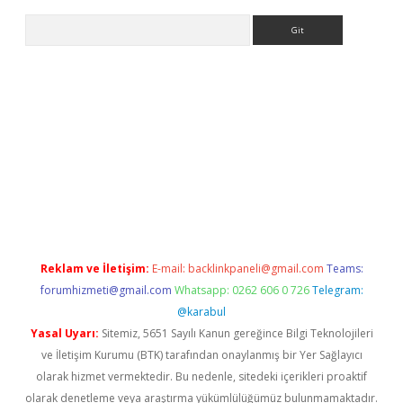
Arama
iriş
Betexper giriş adresi güncellendi
betexper.xyz
m elexbet
Reklam ve İletişim:
E-mail:
backlinkpaneli@gmail.com
Teams:
forumhizmeti@gmail.com
Whatsapp: 0262 606 0 726
Telegram:
@karabul
Yasal Uyarı:
Sitemiz, 5651 Sayılı Kanun gereğince Bilgi Teknolojileri
ve İletişim Kurumu (BTK) tarafından onaylanmış bir Yer Sağlayıcı
olarak hizmet vermektedir. Bu nedenle, sitedeki içerikleri proaktif
olarak denetleme veya araştırma yükümlülüğümüz bulunmamaktadır.