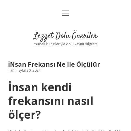
menüyü
Anasayfa
aç
Gizlilik Politikası
Lezzet Dolu Öneriler
Yasal Uyarı
Yemek kültürleriyle dolu keyifli bilgiler!
Hakkımızda
İNsan Frekansı Ne Ile Ölçülür
Tarih: Eylül 30, 2024
İnsan kendi
frekansını nasıl
ölçer?