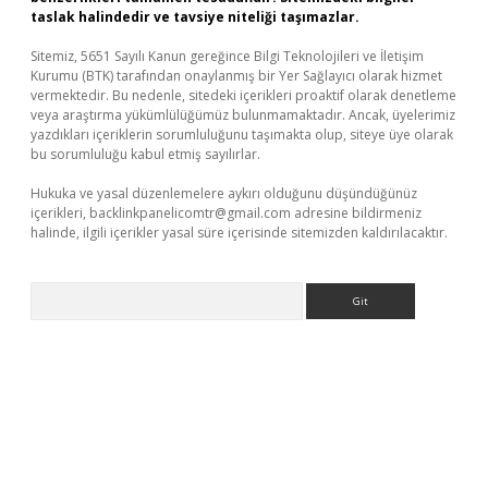
taslak halindedir ve tavsiye niteliği taşımazlar.
Sitemiz, 5651 Sayılı Kanun gereğince Bilgi Teknolojileri ve İletişim
Kurumu (BTK) tarafından onaylanmış bir Yer Sağlayıcı olarak hizmet
vermektedir. Bu nedenle, sitedeki içerikleri proaktif olarak denetleme
veya araştırma yükümlülüğümüz bulunmamaktadır. Ancak, üyelerimiz
yazdıkları içeriklerin sorumluluğunu taşımakta olup, siteye üye olarak
bu sorumluluğu kabul etmiş sayılırlar.
Hukuka ve yasal düzenlemelere aykırı olduğunu düşündüğünüz
içerikleri,
backlinkpanelicomtr@gmail.com
adresine bildirmeniz
halinde, ilgili içerikler yasal süre içerisinde sitemizden kaldırılacaktır.
Arama
Betexper giriş adresi güncellendi
betexper.xyz
m elexbet