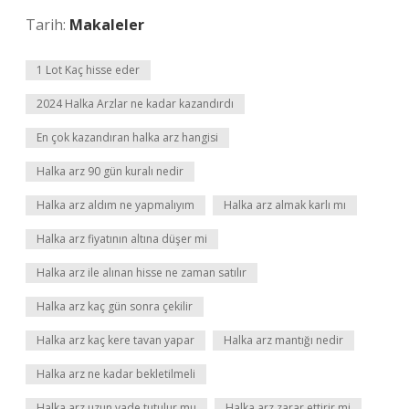
Tarih:
Makaleler
1 Lot Kaç hisse eder
2024 Halka Arzlar ne kadar kazandırdı
En çok kazandıran halka arz hangisi
Halka arz 90 gün kuralı nedir
Halka arz aldım ne yapmalıyım
Halka arz almak karlı mı
Halka arz fiyatının altına düşer mi
Halka arz ile alınan hisse ne zaman satılır
Halka arz kaç gün sonra çekilir
Halka arz kaç kere tavan yapar
Halka arz mantığı nedir
Halka arz ne kadar bekletilmeli
Halka arz uzun vade tutulur mu
Halka arz zarar ettirir mi