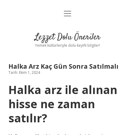
menüyü
Anasayfa
aç
Gizlilik Politikası
Lezzet Dolu Öneriler
Yasal Uyarı
Yemek kültürleriyle dolu keyifli bilgiler!
Hakkımızda
Halka Arz Kaç Gün Sonra Satılmalı
Tarih: Ekim 1, 2024
Halka arz ile alınan
hisse ne zaman
satılır?