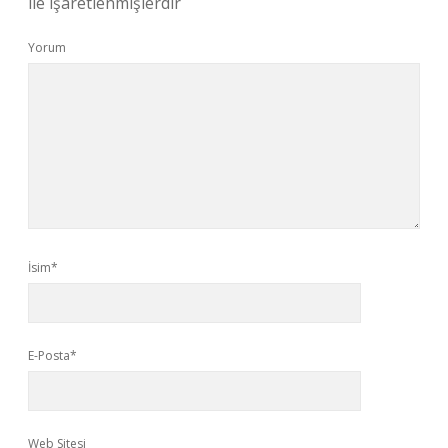
ile işaretlenmişlerdir
Yorum
İsim*
E-Posta*
Web Sitesi