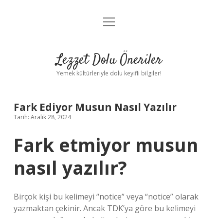
menüyü
Anasayfa
aç
Gizlilik Politikası
Lezzet Dolu Öneriler
Yasal Uyarı
Yemek kültürleriyle dolu keyifli bilgiler!
Hakkımızda
Fark Ediyor Musun Nasıl Yazılır
Tarih: Aralık 28, 2024
Fark etmiyor musun
nasıl yazılır?
Birçok kişi bu kelimeyi “notice” veya “notice” olarak
yazmaktan çekinir. Ancak TDK’ya göre bu kelimeyi