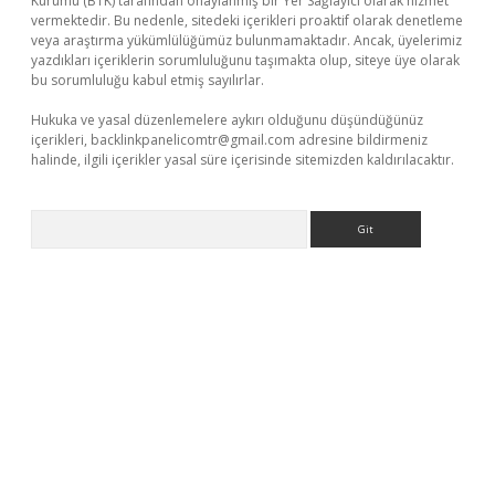
Kurumu (BTK) tarafından onaylanmış bir Yer Sağlayıcı olarak hizmet
vermektedir. Bu nedenle, sitedeki içerikleri proaktif olarak denetleme
veya araştırma yükümlülüğümüz bulunmamaktadır. Ancak, üyelerimiz
yazdıkları içeriklerin sorumluluğunu taşımakta olup, siteye üye olarak
bu sorumluluğu kabul etmiş sayılırlar.
Hukuka ve yasal düzenlemelere aykırı olduğunu düşündüğünüz
içerikleri,
backlinkpanelicomtr@gmail.com
adresine bildirmeniz
halinde, ilgili içerikler yasal süre içerisinde sitemizden kaldırılacaktır.
Arama
iş
Betexper giriş adresi güncellendi
betexper.xyz
m elexbet