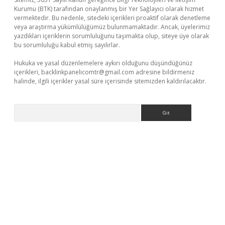
Kurumu (BTK) tarafından onaylanmış bir Yer Sağlayıcı olarak hizmet
vermektedir. Bu nedenle, sitedeki içerikleri proaktif olarak denetleme
veya araştırma yükümlülüğümüz bulunmamaktadır. Ancak, üyelerimiz
yazdıkları içeriklerin sorumluluğunu taşımakta olup, siteye üye olarak
bu sorumluluğu kabul etmiş sayılırlar.
Hukuka ve yasal düzenlemelere aykırı olduğunu düşündüğünüz
içerikleri,
backlinkpanelicomtr@gmail.com
adresine bildirmeniz
halinde, ilgili içerikler yasal süre içerisinde sitemizden kaldırılacaktır.
Arama
mobil giriş
ilbet casino
ilbet yeni giriş
Betexper giriş adresi gü