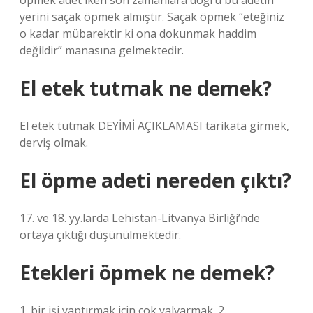
öpmek adet iken son zamanlara doğru bu adetin
yerini saçak öpmek almıştır. Saçak öpmek “eteğiniz
o kadar mübarektir ki ona dokunmak haddim
değildir” manasına gelmektedir.
El etek tutmak ne demek?
El etek tutmak DEYİMİ AÇIKLAMASI tarikata girmek,
derviş olmak.
El öpme adeti nereden çıktı?
17. ve 18. yy.larda Lehistan-Litvanya Birliği’nde
ortaya çıktığı düşünülmektedir.
Etekleri öpmek ne demek?
1. bir işi yaptırmak için çok yalvarmak. 2.