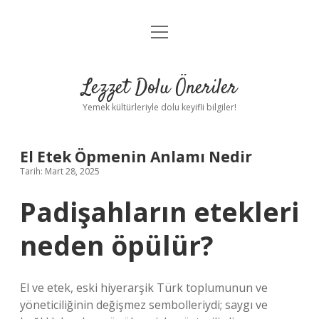
menüyü
Anasayfa
aç
Gizlilik Politikası
Lezzet Dolu Öneriler
Yasal Uyarı
Yemek kültürleriyle dolu keyifli bilgiler!
Hakkımızda
El Etek Öpmenin Anlamı Nedir
Tarih: Mart 28, 2025
Padişahların etekleri
neden öpülür?
El ve etek, eski hiyerarşik Türk toplumunun ve
yöneticiliğinin değişmez sembolleriydi; saygı ve