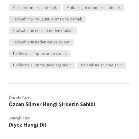
Etekleri öpmek ne demek
Fırıldak gibi dönmek ne demek
Padişahın yumruğunu öpmek ne demek
Padişahların etekleri neden öpülür
Padişahların neden cariyeleri var
Türklerde el öpme adeti var mı
Türklerde el öpme geleneği nedir
Üç etek ne anlama gelir
Önceki Yazı
Özcan Sümer Hangi Şirketin Sahibi
Sonraki Yazı
Diyez Hangi Dil