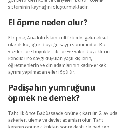
gönderdikleri köle ve cariyeler, bu tür kölelik
sisteminin kaynağını oluşturmaktadır.
El öpme neden olur?
El öpme; Anadolu İslam kültüründe, geleneksel
olarak küçüğün büyüğe saygı sunumudur. Bu
yüzden aile büyükleri ile aileye yakın büyüklerin,
kendilerine saygı duyulan yaşlı kişilerin,
öğretmenlerin ve din adamlarının kadın-erkek
ayrımı yapılmadan elleri öpülür.
Padişahın yumruğunu
öpmek ne demek?
Taht ilk önce Babüssaade önüne çıkartılır. 2. avluda
askerler, ulema ve devlet adamları olur. Taht
kapının önüne çıktıktan sonra desturla padişah