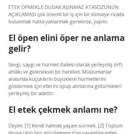
ETEK ÖPMEKLE DUDAK AŞINMAZ ATASÖZÜNÜN
AÇIKLAMASI çok önemli bir iş için bir kimseye ricada
bulunmak hatta yalvarmak gerekirse, yapılır.
El öpen elini öper ne anlama
gelir?
Sevgi, saygı ve hürmet ifadesi olarak yerleşmiş örfî,
ahlâkı ve geleneksel bir hareket. Müslümanlar
arasında küçüklerin büyüklere hürmetlerini
göstermek için ellerini öpüp alınlarına götürmeleri
yerleşmiş bir adettir.
El etek çekmek anlamı ne?
Deyim. [1] Kendi halinde yaşam sürmek. [2] Toplum
dışına çıkıp hoş görülmeyen tüm yaşantılarından