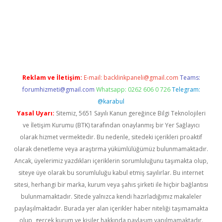
iş
Betexper giriş adresi güncellendi
betexper.xyz
m elexbet
Reklam ve İletişim:
E-mail:
backlinkpaneli@gmail.com
Teams:
forumhizmeti@gmail.com
Whatsapp: 0262 606 0 726
Telegram:
@karabul
Yasal Uyarı:
Sitemiz, 5651 Sayılı Kanun gereğince Bilgi Teknolojileri
ve İletişim Kurumu (BTK) tarafından onaylanmış bir Yer Sağlayıcı
olarak hizmet vermektedir. Bu nedenle, sitedeki içerikleri proaktif
olarak denetleme veya araştırma yükümlülüğümüz bulunmamaktadır.
Ancak, üyelerimiz yazdıkları içeriklerin sorumluluğunu taşımakta olup,
siteye üye olarak bu sorumluluğu kabul etmiş sayılırlar. Bu internet
sitesi, herhangi bir marka, kurum veya şahıs şirketi ile hiçbir bağlantısı
bulunmamaktadır. Sitede yalnızca kendi hazırladığımız makaleler
paylaşılmaktadır. Burada yer alan içerikler haber niteliği taşımamakta
olup, gerçek kurum ve kişiler hakkında paylaşım yapılmamaktadır.