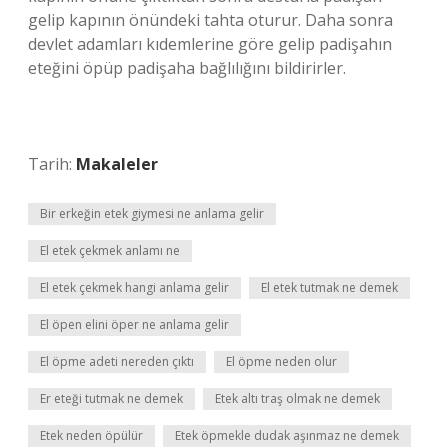
gelip kapının önündeki tahta oturur. Daha sonra
devlet adamları kıdemlerine göre gelip padişahın
eteğini öpüp padişaha bağlılığını bildirirler.
Tarih:
Makaleler
Bir erkeğin etek giymesi ne anlama gelir
El etek çekmek anlamı ne
El etek çekmek hangi anlama gelir
El etek tutmak ne demek
El öpen elini öper ne anlama gelir
El öpme adeti nereden çıktı
El öpme neden olur
Er eteği tutmak ne demek
Etek altı traş olmak ne demek
Etek neden öpülür
Etek öpmekle dudak aşınmaz ne demek