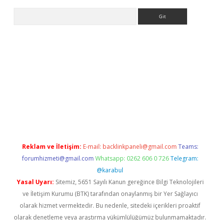
Arama
yeni giriş
Betexper giriş adresi güncellendi
betexper.xyz
m ele
Reklam ve İletişim:
E-mail:
backlinkpaneli@gmail.com
Teams:
forumhizmeti@gmail.com
Whatsapp: 0262 606 0 726
Telegram:
@karabul
Yasal Uyarı:
Sitemiz, 5651 Sayılı Kanun gereğince Bilgi Teknolojileri
ve İletişim Kurumu (BTK) tarafından onaylanmış bir Yer Sağlayıcı
olarak hizmet vermektedir. Bu nedenle, sitedeki içerikleri proaktif
olarak denetleme veya araştırma yükümlülüğümüz bulunmamaktadır.