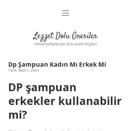
menüyü
Anasayfa
aç
Gizlilik Politikası
Lezzet Dolu Öneriler
Yasal Uyarı
Yemek kültürleriyle dolu keyifli bilgiler!
Hakkımızda
Dp Şampuan Kadın Mı Erkek Mi
Tarih: Ekim 1, 2024
DP şampuan
erkekler kullanabilir
mi?