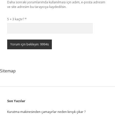
Daha sonraki yorumlarımda kullanılması için adım, e-posta adresim
ve site adresim bu tarayıcıya kaydedilsin.
5 + 3 kaçtır?
*
Sitemap
Sidebar
Son Yazılar
Kurutma makinesinden çamaşırlar neden kırışık çıkar ?