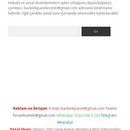
Hukuka ve yasal düzenlemelere aykırı olduğunu düşündüğünüz
içerikleri,
backlinkpanelicomtr@gmail.com
adresine bildirmeniz
halinde, ilgili içerikler yasal süre içerisinde sitemizden kaldırılacaktır.
Arama
Betexper giriş adresi güncellendi
betexper.xyz
m elexbet
Reklam ve İletişim:
E-mail:
backlinkpaneli@gmail.com
Teams:
forumhizmeti@gmail.com
Whatsapp: 0262 606 0 726
Telegram:
@karabul
Yasal Uyarı:
Sitemiz, 5651 Sayılı Kanun gereğince Bilgi Teknolojileri