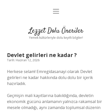
menüyü
Anasayfa
aç
Gizlilik Politikası
Lezzet Dolu Öneriler
Yasal Uyarı
Yemek kültürleriyle dolu keyifli bilgiler!
Hakkımızda
Devlet gelirleri ne kadar ?
Tarih: Haziran 12, 2026
Herkese selam! Emregidasanayi olarak Devlet
gelirleri ne kadar hakkında dolu dolu bir içerik
hazırladık.
Geçmişin mali kayıtlarına bakıldığında, devletin
ekonomik gücünü anlamanın yalnızca rakamsal bir
mesele olmadığı, aynı zamanda toplumsal düzenin