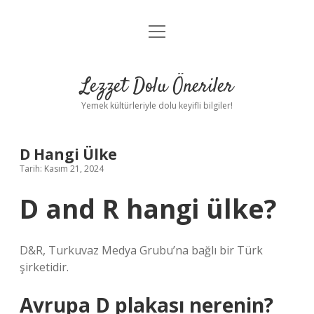
menüyü
Anasayfa
aç
Gizlilik Politikası
Lezzet Dolu Öneriler
Yasal Uyarı
Yemek kültürleriyle dolu keyifli bilgiler!
Hakkımızda
D Hangi Ülke
Tarih: Kasım 21, 2024
D and R hangi ülke?
D&R, Turkuvaz Medya Grubu’na bağlı bir Türk
şirketidir.
Avrupa D plakası nerenin?