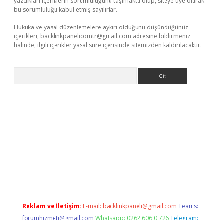
yazdıkları içeriklerin sorumluluğunu taşımakta olup, siteye üye olarak
bu sorumluluğu kabul etmiş sayılırlar.
Hukuka ve yasal düzenlemelere aykırı olduğunu düşündüğünüz
içerikleri,
backlinkpanelicomtr@gmail.com
adresine bildirmeniz
halinde, ilgili içerikler yasal süre içerisinde sitemizden kaldırılacaktır.
Arama
i giriş
Betexper giriş adresi güncellendi
betexper.xyz
m elexb
Reklam ve İletişim:
E-mail:
backlinkpaneli@gmail.com
Teams:
forumhizmeti@gmail.com
Whatsapp: 0262 606 0 726
Telegram: