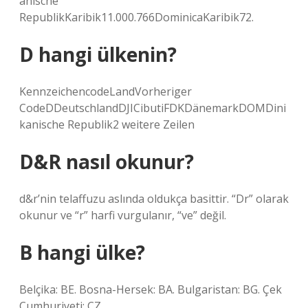
anische
RepublikKaribik11.000.766DominicaKaribik72.
D hangi ülkenin?
KennzeichencodeLandVorheriger
CodeDDeutschlandDJICibutiFDKDänemarkDOMDini
kanische Republik2 weitere Zeilen
D&R nasıl okunur?
d&r’nin telaffuzu aslında oldukça basittir. “Dr” olarak
okunur ve “r” harfi vurgulanır, “ve” değil.
B hangi ülke?
Belçika: BE. Bosna-Hersek: BA. Bulgaristan: BG. Çek
Cumhuriyeti: CZ.