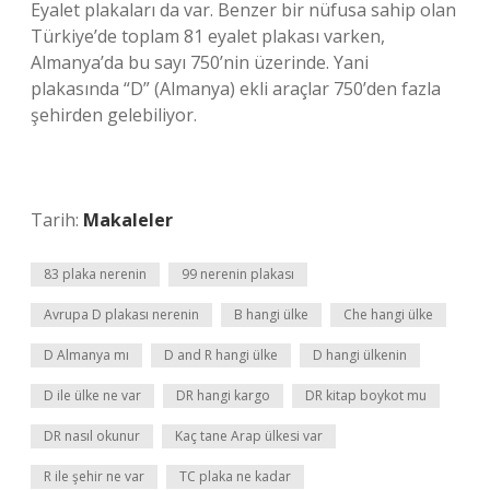
Eyalet plakaları da var. Benzer bir nüfusa sahip olan
Türkiye’de toplam 81 eyalet plakası varken,
Almanya’da bu sayı 750’nin üzerinde. Yani
plakasında “D” (Almanya) ekli araçlar 750’den fazla
şehirden gelebiliyor.
Tarih:
Makaleler
83 plaka nerenin
99 nerenin plakası
Avrupa D plakası nerenin
B hangi ülke
Che hangi ülke
D Almanya mı
D and R hangi ülke
D hangi ülkenin
D ile ülke ne var
DR hangi kargo
DR kitap boykot mu
DR nasıl okunur
Kaç tane Arap ülkesi var
R ile şehir ne var
TC plaka ne kadar