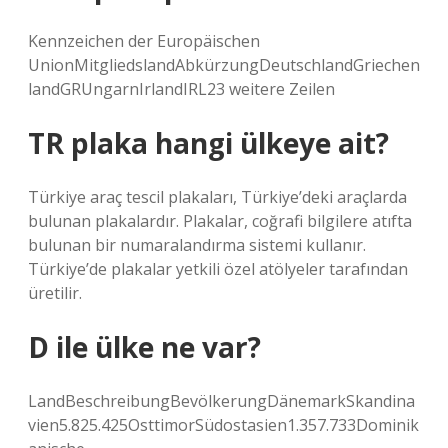
Kennzeichen der Europäischen
UnionMitgliedslandAbkürzungDeutschlandGriechen
landGRUngarnIrlandIRL23 weitere Zeilen
TR plaka hangi ülkeye ait?
Türkiye araç tescil plakaları, Türkiye’deki araçlarda
bulunan plakalardır. Plakalar, coğrafi bilgilere atıfta
bulunan bir numaralandırma sistemi kullanır.
Türkiye’de plakalar yetkili özel atölyeler tarafından
üretilir.
D ile ülke ne var?
LandBeschreibungBevölkerungDänemarkSkandina
vien5.825.425OsttimorSüdostasien1.357.733Dominik