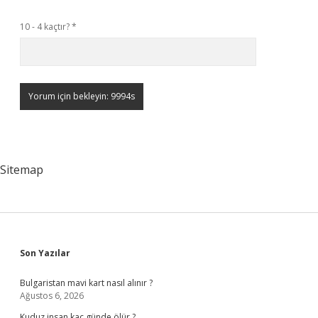
10 - 4 kaçtır?
*
Sitemap
Sidebar
Son Yazılar
Bulgaristan mavi kart nasıl alınır ?
Ağustos 6, 2026
Kuduz insan kaç günde ölür ?