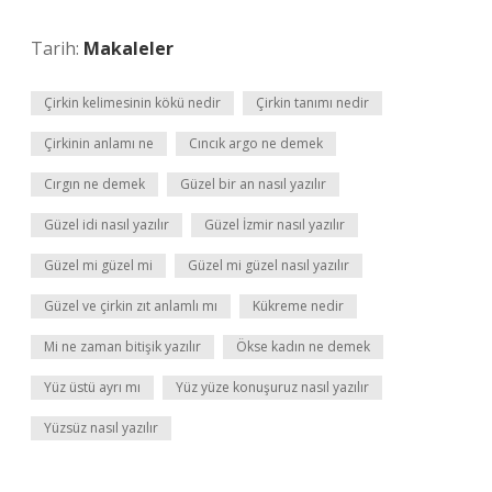
Tarih:
Makaleler
Çirkin kelimesinin kökü nedir
Çirkin tanımı nedir
Çirkinin anlamı ne
Cıncık argo ne demek
Cırgın ne demek
Güzel bir an nasıl yazılır
Güzel idi nasıl yazılır
Güzel İzmir nasıl yazılır
Güzel mi güzel mi
Güzel mi güzel nasıl yazılır
Güzel ve çirkin zıt anlamlı mı
Kükreme nedir
Mi ne zaman bitişik yazılır
Ökse kadın ne demek
Yüz üstü ayrı mı
Yüz yüze konuşuruz nasıl yazılır
Yüzsüz nasıl yazılır