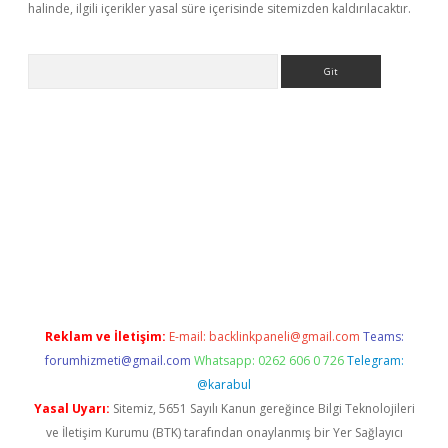
halinde, ilgili içerikler yasal süre içerisinde sitemizden kaldırılacaktır.
Arama
iş
Betexper giriş adresi güncellendi
betexper.xyz
m elexbet
Reklam ve İletişim:
E-mail:
backlinkpaneli@gmail.com
Teams:
forumhizmeti@gmail.com
Whatsapp: 0262 606 0 726
Telegram:
@karabul
Yasal Uyarı:
Sitemiz, 5651 Sayılı Kanun gereğince Bilgi Teknolojileri
ve İletişim Kurumu (BTK) tarafından onaylanmış bir Yer Sağlayıcı