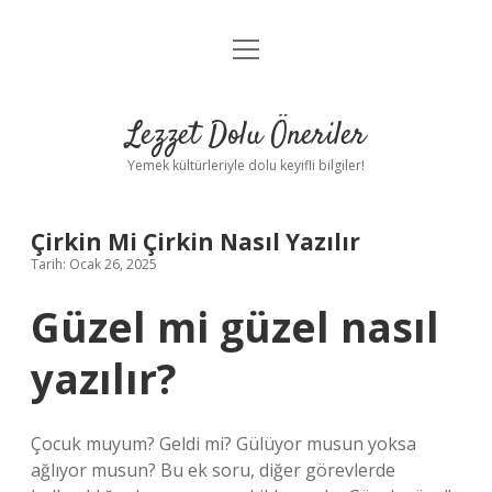
menüyü
Anasayfa
aç
Gizlilik Politikası
Lezzet Dolu Öneriler
Yasal Uyarı
Yemek kültürleriyle dolu keyifli bilgiler!
Hakkımızda
Çirkin Mi Çirkin Nasıl Yazılır
Tarih: Ocak 26, 2025
Güzel mi güzel nasıl
yazılır?
Çocuk muyum? Geldi mi? Gülüyor musun yoksa
ağlıyor musun? Bu ek soru, diğer görevlerde