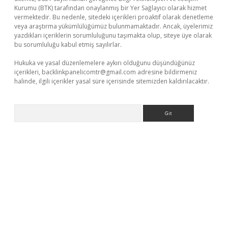
Kurumu (BTK) tarafından onaylanmış bir Yer Sağlayıcı olarak hizmet
vermektedir. Bu nedenle, sitedeki içerikleri proaktif olarak denetleme
veya araştırma yükümlülüğümüz bulunmamaktadır. Ancak, üyelerimiz
yazdıkları içeriklerin sorumluluğunu taşımakta olup, siteye üye olarak
bu sorumluluğu kabul etmiş sayılırlar.
Hukuka ve yasal düzenlemelere aykırı olduğunu düşündüğünüz
içerikleri,
backlinkpanelicomtr@gmail.com
adresine bildirmeniz
halinde, ilgili içerikler yasal süre içerisinde sitemizden kaldırılacaktır.
Arama
Betexper giriş adresi güncellendi
betexper.xyz
m elexbet