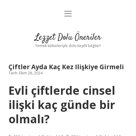
menüyü
Anasayfa
aç
Gizlilik Politikası
Lezzet Dolu Öneriler
Yasal Uyarı
Yemek kültürleriyle dolu keyifli bilgiler!
Hakkımızda
Çiftler Ayda Kaç Kez Ilişkiye Girmeli
Tarih: Ekim 28, 2024
Evli çiftlerde cinsel
ilişki kaç günde bir
olmalı?