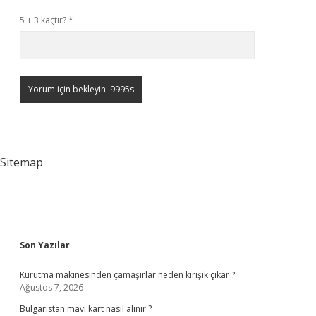
5 + 3 kaçtır?
*
Sitemap
Sidebar
Son Yazılar
Kurutma makinesinden çamaşırlar neden kırışık çıkar ?
Ağustos 7, 2026
Bulgaristan mavi kart nasıl alınır ?