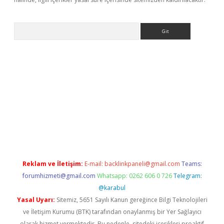
Arama
eni giriş
Betexper giriş adresi güncellendi
betexper.xyz
m elex
Reklam ve İletişim:
E-mail:
backlinkpaneli@gmail.com
Teams:
forumhizmeti@gmail.com
Whatsapp: 0262 606 0 726
Telegram:
@karabul
Yasal Uyarı:
Sitemiz, 5651 Sayılı Kanun gereğince Bilgi Teknolojileri
ve İletişim Kurumu (BTK) tarafından onaylanmış bir Yer Sağlayıcı
olarak hizmet vermektedir. Bu nedenle, sitedeki içerikleri proaktif