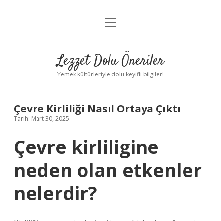
menüyü
Anasayfa
aç
Gizlilik Politikası
Lezzet Dolu Öneriler
Yasal Uyarı
Yemek kültürleriyle dolu keyifli bilgiler!
Hakkımızda
Çevre Kirliliği Nasıl Ortaya Çıktı
Tarih: Mart 30, 2025
Çevre kirliligine
neden olan etkenler
nelerdir?