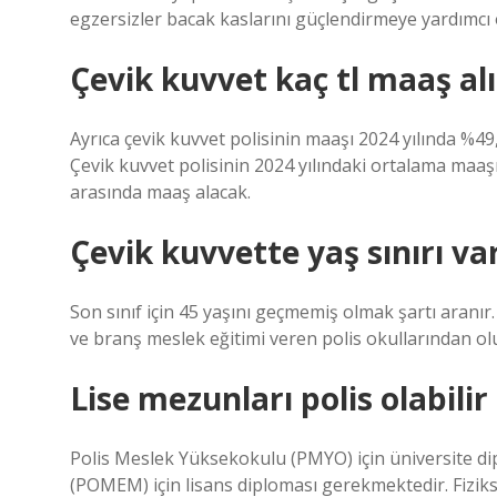
egzersizler bacak kaslarını güçlendirmeye yardımcı o
Çevik kuvvet kaç tl maaş alı
Ayrıca çevik kuvvet polisinin maaşı 2024 yılında %49
Çevik kuvvet polisinin 2024 yılındaki ortalama maaşı 
arasında maaş alacak.
Çevik kuvvette yaş sınırı va
Son sınıf için 45 yaşını geçmemiş olmak şartı aranır
ve branş meslek eğitimi veren polis okullarından ol
Lise mezunları polis olabilir
Polis Meslek Yüksekokulu (PMYO) için üniversite dip
(POMEM) için lisans diploması gerekmektedir. Fiziks