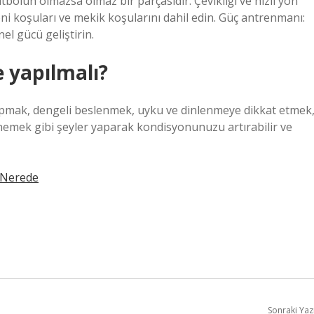
utbolun olmazsa olmaz bir parçasıdır. Çevikliği ve hızlı yön
oni koşuları ve mekik koşularını dahil edin. Güç antrenmanı:
nel gücü geliştirin.
 yapılmalı?
pmak, dengeli beslenmek, uyku ve dinlenmeye dikkat etmek
denemek gibi şeyler yaparak kondisyonunuzu artırabilir ve
 Nerede
Sonraki Yaz