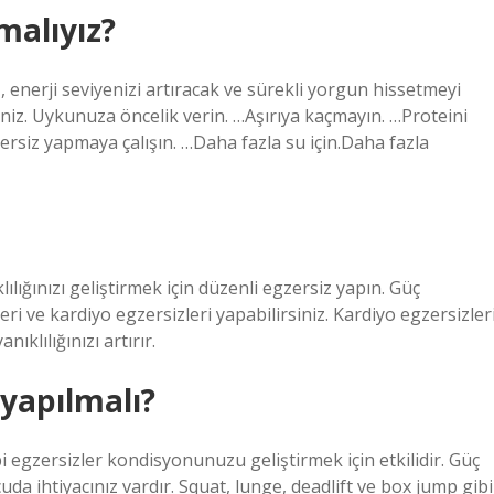
malıyız?
 enerji seviyenizi artıracak ve sürekli yorgun hissetmeyi
iniz. Uykunuza öncelik verin. …Aşırıya kaçmayın. …Proteini
zersiz yapmaya çalışın. …Daha fazla su için.Daha fazla
lığınızı geliştirmek için düzenli egzersiz yapın. Güç
eri ve kardiyo egzersizleri yapabilirsiniz. Kardiyo egzersizleri
nıklılığınızı artırır.
 yapılmalı?
i egzersizler kondisyonunuzu geliştirmek için etkilidir. Güç
uda ihtiyacınız vardır. Squat, lunge, deadlift ve box jump gibi