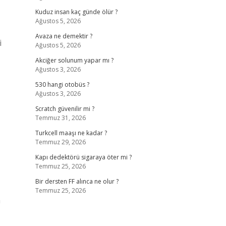
Kuduz insan kaç günde ölür ?
Ağustos 5, 2026
Avaza ne demektir ?
i
Ağustos 5, 2026
Akciğer solunum yapar mı ?
Ağustos 3, 2026
530 hangi otobüs ?
Ağustos 3, 2026
Scratch güvenilir mi ?
Temmuz 31, 2026
Turkcell maaşı ne kadar ?
Temmuz 29, 2026
Kapı dedektörü sigaraya öter mi ?
Temmuz 25, 2026
Bir dersten FF alınca ne olur ?
Temmuz 25, 2026
a