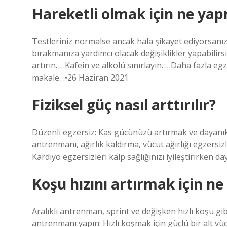
Hareketli olmak için ne yap
Testleriniz normalse ancak hala şikayet ediyorsanız,
bırakmanıza yardımcı olacak değişiklikler yapabilirs
artırın. …Kafein ve alkolü sınırlayın. …Daha fazla eg
makale…•26 Haziran 2021
Fiziksel güç nasıl arttırılır?
Düzenli egzersiz: Kas gücünüzü artırmak ve dayanıklı
antrenmanı, ağırlık kaldırma, vücut ağırlığı egzersizl
Kardiyo egzersizleri kalp sağlığınızı iyileştirirken daya
Koşu hızını artırmak için ne
Aralıklı antrenman, sprint ve değişken hızlı koşu gib
antrenmanı yapın: Hızlı koşmak için güçlü bir alt vüc