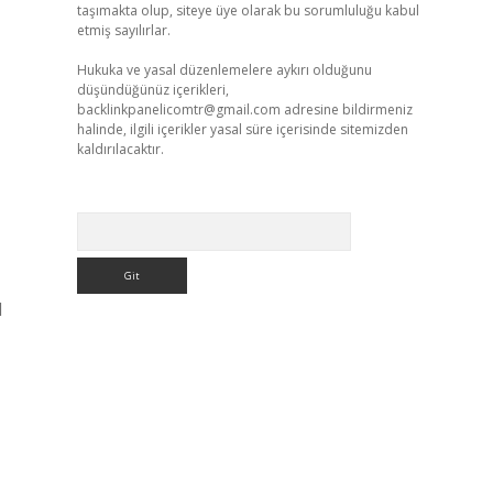
taşımakta olup, siteye üye olarak bu sorumluluğu kabul
etmiş sayılırlar.
Hukuka ve yasal düzenlemelere aykırı olduğunu
düşündüğünüz içerikleri,
backlinkpanelicomtr@gmail.com
adresine bildirmeniz
halinde, ilgili içerikler yasal süre içerisinde sitemizden
kaldırılacaktır.
Arama
l