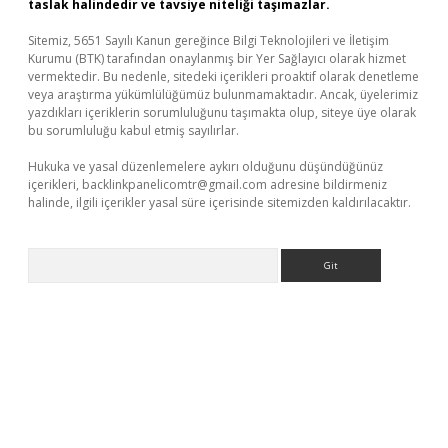
taslak halindedir ve tavsiye niteliği taşımazlar.
Sitemiz, 5651 Sayılı Kanun gereğince Bilgi Teknolojileri ve İletişim
Kurumu (BTK) tarafından onaylanmış bir Yer Sağlayıcı olarak hizmet
vermektedir. Bu nedenle, sitedeki içerikleri proaktif olarak denetleme
veya araştırma yükümlülüğümüz bulunmamaktadır. Ancak, üyelerimiz
yazdıkları içeriklerin sorumluluğunu taşımakta olup, siteye üye olarak
bu sorumluluğu kabul etmiş sayılırlar.
Hukuka ve yasal düzenlemelere aykırı olduğunu düşündüğünüz
içerikleri,
backlinkpanelicomtr@gmail.com
adresine bildirmeniz
halinde, ilgili içerikler yasal süre içerisinde sitemizden kaldırılacaktır.
Arama
texper giriş adresi güncellendi
betexper.xyz
m elexbet