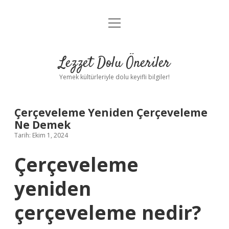
menüyü
Anasayfa
aç
Gizlilik Politikası
Lezzet Dolu Öneriler
Yasal Uyarı
Yemek kültürleriyle dolu keyifli bilgiler!
Hakkımızda
Çerçeveleme Yeniden Çerçeveleme
Ne Demek
Tarih: Ekim 1, 2024
Çerçeveleme
yeniden
çerçeveleme nedir?