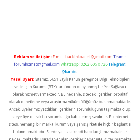
iriş
Betexper giriş adresi güncellendi
betexper.xyz
m elexbet
Reklam ve İletişim:
E-mail:
backlinkpaneli@gmail.com
Teams:
forumhizmeti@gmail.com
Whatsapp: 0262 606 0 726
Telegram:
@karabul
Yasal Uyarı:
Sitemiz, 5651 Sayılı Kanun gereğince Bilgi Teknolojileri
ve İletişim Kurumu (BTK) tarafından onaylanmış bir Yer Sağlayıcı
olarak hizmet vermektedir. Bu nedenle, sitedeki içerikleri proaktif
olarak denetleme veya araştırma yükümlülüğümüz bulunmamaktadır.
Ancak, üyelerimiz yazdıkları içeriklerin sorumluluğunu taşımakta olup,
siteye üye olarak bu sorumluluğu kabul etmiş sayılırlar. Bu internet
sitesi, herhangi bir marka, kurum veya şahıs şirketi ile hiçbir bağlantısı
bulunmamaktadır. Sitede yalnızca kendi hazırladığımız makaleler
paylaşılmaktadır. Burada yer alan içerikler haber niteliği taşımamakta