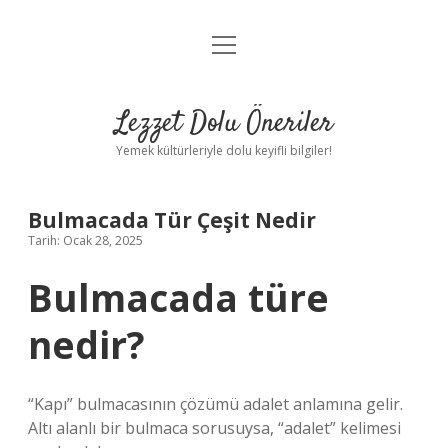
menüyü
Anasayfa
aç
Gizlilik Politikası
Lezzet Dolu Öneriler
Yasal Uyarı
Yemek kültürleriyle dolu keyifli bilgiler!
Hakkımızda
Bulmacada Tür Çeşit Nedir
Tarih: Ocak 28, 2025
Bulmacada türe
nedir?
“Kapı” bulmacasının çözümü adalet anlamına gelir.
Altı alanlı bir bulmaca sorusuysa, “adalet” kelimesi