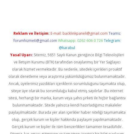
Betexper giriş adresi güncellendi
betexper.xyz
m elexbet
Reklam ve İletişim:
E-mail:
backlinkpaneli@gmail.com
Teams:
forumhizmeti@gmail.com
Whatsapp: 0262 606 0 726
Telegram:
@karabul
Yasal Uyarı:
Sitemiz, 5651 Sayılı Kanun gereğince Bilgi Teknolojileri
ve İletişim Kurumu (BTK) tarafından onaylanmış bir Yer Sağlayıcı
olarak hizmet vermektedir. Bu nedenle, sitedeki içerikleri proaktif
olarak denetleme veya araştırma yükümlülüğümüz bulunmamaktadır.
Ancak, üyelerimiz yazdıkları içeriklerin sorumluluğunu taşımakta olup,
siteye üye olarak bu sorumluluğu kabul etmiş sayılırlar. Bu internet
sitesi, herhangi bir marka, kurum veya şahıs şirketi ile hiçbir bağlantısı
bulunmamaktadır. Sitede yalnızca kendi hazırladığımız makaleler
paylaşılmaktadır. Burada yer alan içerikler haber niteliği taşımamakta
olup, gerçek kurum ve kişiler hakkında paylaşım yapılmamaktadır.
Gerçek kurum ve kişiler ile isim benzerlikleri tamamen tesadüfidir.
Sitemiz, kar amacı gütmeyen ve tamamen ücretsiz bir bilgi paylaşım