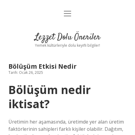
menüyü
Anasayfa
aç
Gizlilik Politikası
Lezzet Dolu Öneriler
Yasal Uyarı
Yemek kültürleriyle dolu keyifli bilgiler!
Hakkımızda
Bölüşüm Etkisi Nedir
Tarih: Ocak 26, 2025
Bölüşüm nedir
iktisat?
Üretimin her aşamasında, üretimde yer alan üretim
faktörlerinin sahipleri farklı kişiler olabilir. Dağıtım,