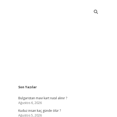
Sidebar
Son Yazılar
betci
vdcasino mobil giriş
ilbet casino
ilbet yeni giriş
Bete
Bulgaristan mavi kart nasıl alınır ?
Ağustos 6, 2026
Kuduz insan kaç günde ölür ?
Ağustos 5, 2026