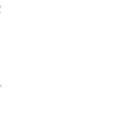
e
0
k
m