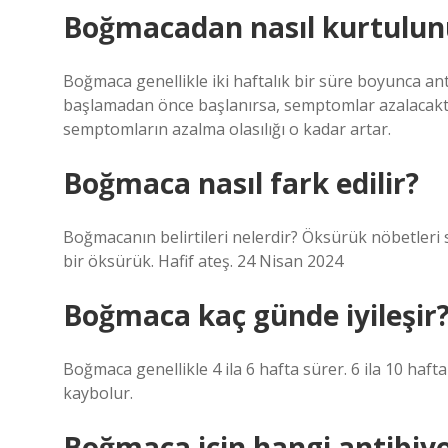
Boğmacadan nasıl kurtulun
Boğmaca genellikle iki haftalık bir süre boyunca anti
başlamadan önce başlanırsa, semptomlar azalacaktır.
semptomların azalma olasılığı o kadar artar.
Boğmaca nasıl fark edilir?
Boğmacanın belirtileri nelerdir? Öksürük nöbetleri
bir öksürük. Hafif ateş. 24 Nisan 2024
Boğmaca kaç günde iyileşir
Boğmaca genellikle 4 ila 6 hafta sürer. 6 ila 10 ha
kaybolur.
Boğmaca için hangi antibiyo