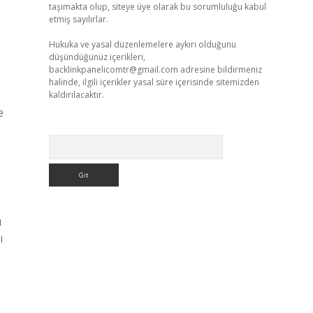
taşımakta olup, siteye üye olarak bu sorumluluğu kabul
etmiş sayılırlar.
Hukuka ve yasal düzenlemelere aykırı olduğunu
düşündüğünüz içerikleri,
backlinkpanelicomtr@gmail.com
adresine bildirmeniz
halinde, ilgili içerikler yasal süre içerisinde sitemizden
kaldırılacaktır.
e
Arama
ı
ı