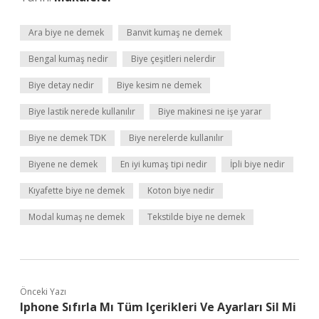
Ara biye ne demek
Banvit kumaş ne demek
Bengal kumaş nedir
Biye çeşitleri nelerdir
Biye detay nedir
Biye kesim ne demek
Biye lastik nerede kullanılır
Biye makinesi ne işe yarar
Biye ne demek TDK
Biye nerelerde kullanılır
Biyene ne demek
En iyi kumaş tipi nedir
İpli biye nedir
Kıyafette biye ne demek
Koton biye nedir
Modal kumaş ne demek
Tekstilde biye ne demek
Önceki Yazı
Iphone Sıfırla Mı Tüm Içerikleri Ve Ayarları Sil Mi