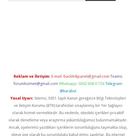
riş
Betexper giriş adresi güncellendi
betexper.xyz
m elexbet
Reklam ve İletişim:
E-mail:
backlinkpaneli@gmail.com
Teams:
forumhizmeti@gmail.com
Whatsapp: 0262 606 0 726
Telegram:
@karabul
Yasal Uyarı:
Sitemiz, 5651 Sayılı Kanun gereğince Bilgi Teknolojileri
ve İletişim Kurumu (BTK) tarafından onaylanmış bir Yer Sağlayıcı
olarak hizmet vermektedir. Bu nedenle, sitedeki içerikleri proaktif
olarak denetleme veya araştırma yükümlülüğümüz bulunmamaktadır.
Ancak, üyelerimiz yazdıkları içeriklerin sorumluluğunu taşımakta olup,
siteye üye olarak bu sorumluluğu kabul etmiş sayılırlar. Bu internet