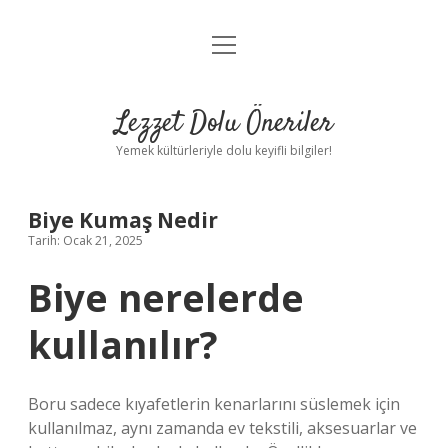
menüyü
Anasayfa
aç
Gizlilik Politikası
Lezzet Dolu Öneriler
Yasal Uyarı
Yemek kültürleriyle dolu keyifli bilgiler!
Hakkımızda
Biye Kumaş Nedir
Tarih: Ocak 21, 2025
Biye nerelerde
kullanılır?
Boru sadece kıyafetlerin kenarlarını süslemek için
kullanılmaz, aynı zamanda ev tekstili, aksesuarlar ve