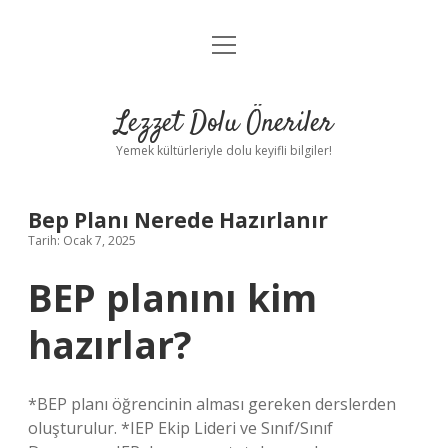
menüyü
Anasayfa
aç
Gizlilik Politikası
Lezzet Dolu Öneriler
Yasal Uyarı
Yemek kültürleriyle dolu keyifli bilgiler!
Hakkımızda
Bep Planı Nerede Hazırlanır
Tarih: Ocak 7, 2025
BEP planını kim
hazırlar?
*BEP planı öğrencinin alması gereken derslerden
oluşturulur. *IEP Ekip Lideri ve Sınıf/Sınıf