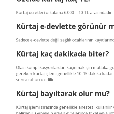
Kürtaj ücretleri ortalama 6.000 – 10 TL arasındadır.
Kürtaj e-devlette görünür 
Sadece e-devlette değil sağlık ocaklarının kayıtların
Kürtaj kaç dakikada biter?
Olası komplikasyonlardan kaçınmak için mutlaka güv
gereken kürtaj işlemi genellikle 10-15 dakika kada
sonra taburcu edilir.
Kürtaj bayıltarak olur mu?
Kürtaj işlemi sırasında genellikle anestezi kullanılı
belirlenir. Gebeliğin erken evrelerinde lokal veya i