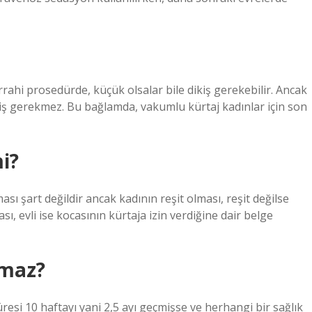
rahi prosedürde, küçük olsalar bile dikiş gerekebilir. Ancak
ikiş gerekmez. Bu bağlamda, vakumlu kürtaj kadınlar için son
mi?
sı şart değildir ancak kadının reşit olması, reşit değilse
ması, evli ise kocasının kürtaja izin verdiğine dair belge
lmaz?
resi 10 haftayı yani 2,5 ayı geçmişse ve herhangi bir sağlık