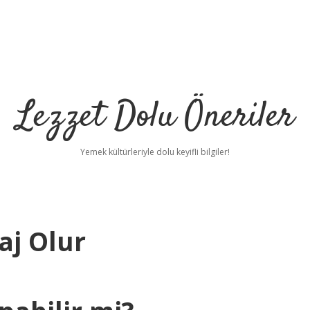
Lezzet Dolu Öneriler
Yemek kültürleriyle dolu keyifli bilgiler!
aj Olur