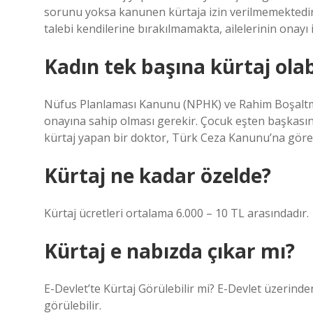
sorunu yoksa kanunen kürtaja izin verilmemektedir.
talebi kendilerine bırakılmamakta, ailelerinin onayı 
Kadın tek başına kürtaj olab
Nüfus Planlaması Kanunu (NPHK) ve Rahim Boşaltma Y
onayına sahip olması gerekir. Çocuk eşten başkasın
kürtaj yapan bir doktor, Türk Ceza Kanunu’na göre “
Kürtaj ne kadar özelde?
Kürtaj ücretleri ortalama 6.000 – 10 TL arasındadır.
Kürtaj e nabızda çıkar mı?
E-Devlet’te Kürtaj Görülebilir mi? E-Devlet üzerinden
görülebilir.