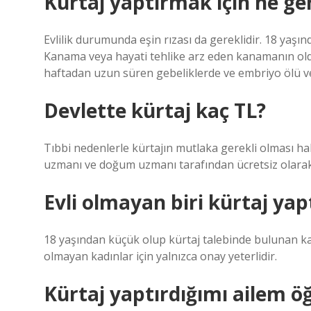
Kürtaj yaptırmak için ne ger
Evlilik durumunda eşin rızası da gereklidir. 18 yaşın
Kanama veya hayati tehlike arz eden kanamanın olduğ
haftadan uzun süren gebeliklerde ve embriyo ölü veya 
Devlette kürtaj kaç TL?
Tıbbi nedenlerle kürtajın mutlaka gerekli olması h
uzmanı ve doğum uzmanı tarafından ücretsiz olarak g
Evli olmayan biri kürtaj yapt
18 yaşından küçük olup kürtaj talebinde bulunan kadın
olmayan kadınlar için yalnızca onay yeterlidir.
Kürtaj yaptırdığımı ailem ö