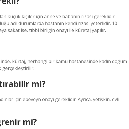
ekli?
dan küçük kişiler için anne ve babanın rızası gereklidir.
u acil durumlarda hastanın kendi rızası yeterlidir. 10
sakat ise, tıbbi birliğin onayı ile küretaj yapılır.
alinde, kürtaj, herhangi bir kamu hastanesinde kadın doğum
erçekleştirilir.
ırabilir mi?
lar için ebeveyn onayı gereklidir. Ayrıca, yetişkin, evli
ğrenir mi?