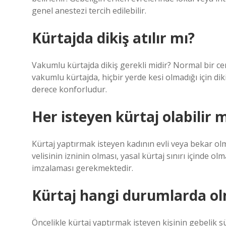
genel anestezi tercih edilebilir.
Kürtajda dikiş atılır mı?
Vakumlu kürtajda dikiş gerekli midir? Normal bir cer
vakumlu kürtajda, hiçbir yerde kesi olmadığı için d
derece konforludur.
Her isteyen kürtaj olabilir 
Kürtaj yaptırmak isteyen kadının evli veya bekar olma
velisinin izninin olması, yasal kürtaj sınırı içinde ol
imzalaması gerekmektedir.
Kürtaj hangi durumlarda o
Öncelikle kürtaj yaptırmak isteyen kişinin gebelik sü