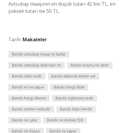
Astsubay maaşının en düşük tutarı 42 bin TL, en
yüksek tutarı ise 50 TL.
Tarih:
Makaleler
Bando astsubay maaşı ne kadar
Bando astsubay silah taşır mı
Bando başına ne denir
Bando ekibi nedir
Bando ekibinde kimler var
Bando eri ne yapar
Bando hangi dilde
Bando hangi ülkenin
Bando ingilizcesi nedir
Bando isimleri nelerdir
Bando lideri kimdir
Bando ne çalar
Bando ne demek TDK
Bando ne oluyor
Bando ne yapar