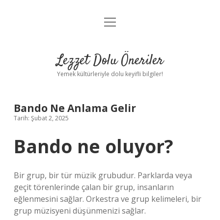
menüyü
Anasayfa
aç
Gizlilik Politikası
Lezzet Dolu Öneriler
Yasal Uyarı
Yemek kültürleriyle dolu keyifli bilgiler!
Hakkımızda
Bando Ne Anlama Gelir
Tarih: Şubat 2, 2025
Bando ne oluyor?
Bir grup, bir tür müzik grubudur. Parklarda veya
geçit törenlerinde çalan bir grup, insanların
eğlenmesini sağlar. Orkestra ve grup kelimeleri, bir
grup müzisyeni düşünmenizi sağlar.