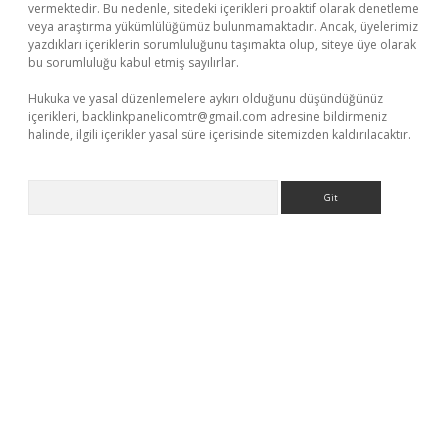
vermektedir. Bu nedenle, sitedeki içerikleri proaktif olarak denetleme
veya araştırma yükümlülüğümüz bulunmamaktadır. Ancak, üyelerimiz
yazdıkları içeriklerin sorumluluğunu taşımakta olup, siteye üye olarak
bu sorumluluğu kabul etmiş sayılırlar.
Hukuka ve yasal düzenlemelere aykırı olduğunu düşündüğünüz
içerikleri,
backlinkpanelicomtr@gmail.com
adresine bildirmeniz
halinde, ilgili içerikler yasal süre içerisinde sitemizden kaldırılacaktır.
Arama
riş
Betexper giriş adresi güncellendi
betexper.xyz
m elexbet