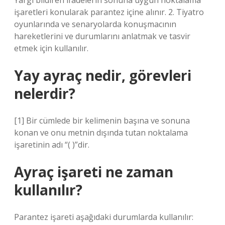
Yargı bildiren ifadelerin sonuna uygun noktalama
işaretleri konularak parantez içine alınır. 2. Tiyatro
oyunlarında ve senaryolarda konuşmacının
hareketlerini ve durumlarını anlatmak ve tasvir
etmek için kullanılır.
Yay ayraç nedir, görevleri
nelerdir?
[1] Bir cümlede bir kelimenin başına ve sonuna
konan ve onu metnin dışında tutan noktalama
işaretinin adı “( )”dir.
Ayraç işareti ne zaman
kullanılır?
Parantez işareti aşağıdaki durumlarda kullanılır: