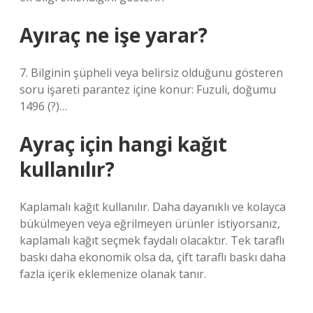
Ayıraç ne işe yarar?
7. Bilginin şüpheli veya belirsiz olduğunu gösteren
soru işareti parantez içine konur: Fuzuli, doğumu
1496 (?)…
Ayraç için hangi kağıt
kullanılır?
Kaplamalı kağıt kullanılır. Daha dayanıklı ve kolayca
bükülmeyen veya eğrilmeyen ürünler istiyorsanız,
kaplamalı kağıt seçmek faydalı olacaktır. Tek taraflı
baskı daha ekonomik olsa da, çift taraflı baskı daha
fazla içerik eklemenize olanak tanır.