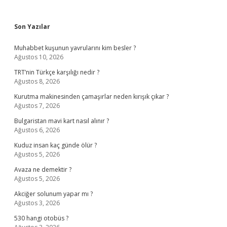
Sidebar
Son Yazılar
Muhabbet kuşunun yavrularını kim besler ?
Ağustos 10, 2026
TRT’nin Türkçe karşılığı nedir ?
Ağustos 8, 2026
Kurutma makinesinden çamaşırlar neden kırışık çıkar ?
Ağustos 7, 2026
Bulgaristan mavi kart nasıl alınır ?
Ağustos 6, 2026
Kuduz insan kaç günde ölür ?
Ağustos 5, 2026
Avaza ne demektir ?
Ağustos 5, 2026
Akciğer solunum yapar mı ?
Ağustos 3, 2026
530 hangi otobüs ?