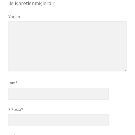
ile işaretlenmişlerdir
Yorum
İsim*
E-Posta*