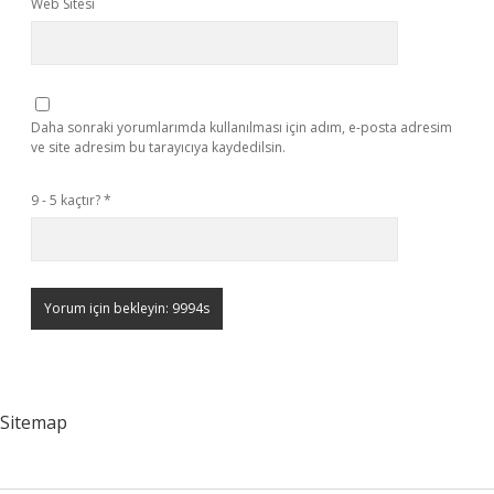
Web Sitesi
Daha sonraki yorumlarımda kullanılması için adım, e-posta adresim
ve site adresim bu tarayıcıya kaydedilsin.
9 - 5 kaçtır?
*
Sitemap