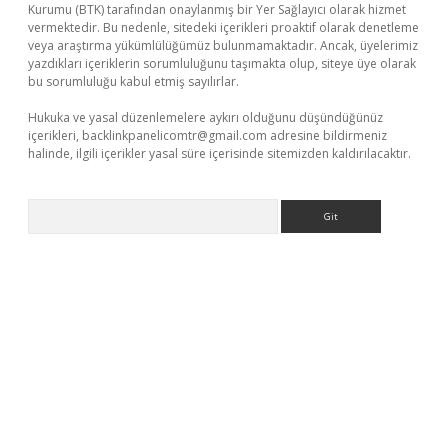
Kurumu (BTK) tarafından onaylanmış bir Yer Sağlayıcı olarak hizmet
vermektedir. Bu nedenle, sitedeki içerikleri proaktif olarak denetleme
veya araştırma yükümlülüğümüz bulunmamaktadır. Ancak, üyelerimiz
yazdıkları içeriklerin sorumluluğunu taşımakta olup, siteye üye olarak
bu sorumluluğu kabul etmiş sayılırlar.
Hukuka ve yasal düzenlemelere aykırı olduğunu düşündüğünüz
içerikleri,
backlinkpanelicomtr@gmail.com
adresine bildirmeniz
halinde, ilgili içerikler yasal süre içerisinde sitemizden kaldırılacaktır.
Arama
texper giriş adresi güncellendi
betexper.xyz
m elexbet