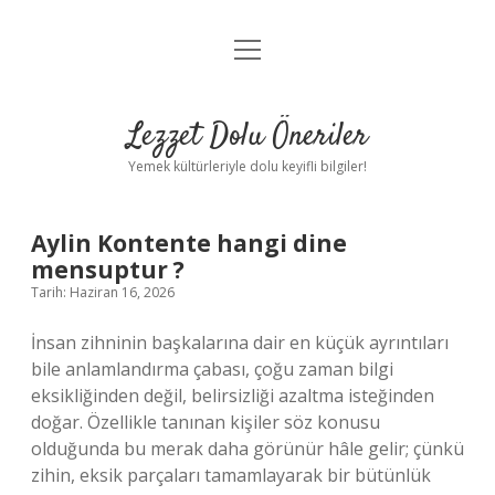
menüyü
Anasayfa
aç
Gizlilik Politikası
Lezzet Dolu Öneriler
Yasal Uyarı
Yemek kültürleriyle dolu keyifli bilgiler!
Hakkımızda
Aylin Kontente hangi dine
mensuptur ?
Tarih: Haziran 16, 2026
İnsan zihninin başkalarına dair en küçük ayrıntıları
bile anlamlandırma çabası, çoğu zaman bilgi
eksikliğinden değil, belirsizliği azaltma isteğinden
doğar. Özellikle tanınan kişiler söz konusu
olduğunda bu merak daha görünür hâle gelir; çünkü
zihin, eksik parçaları tamamlayarak bir bütünlük