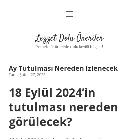
menüyü
Anasayfa
aç
Gizlilik Politikası
Lezzet Dolu Öneriler
Yasal Uyarı
Yemek kültürleriyle dolu keyifli bilgiler!
Hakkımızda
Ay Tutulması Nereden Izlenecek
Tarih: Şubat 27, 2025
18 Eylül 2024’in
tutulması nereden
görülecek?