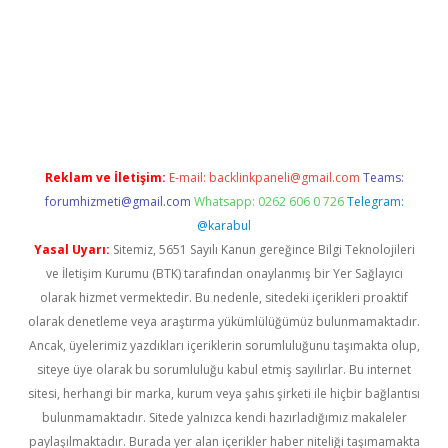
Betexper giriş adresi güncellendi
betexper.xyz
m elexbet
Reklam ve İletişim:
E-mail:
backlinkpaneli@gmail.com
Teams:
forumhizmeti@gmail.com
Whatsapp: 0262 606 0 726
Telegram:
@karabul
Yasal Uyarı:
Sitemiz, 5651 Sayılı Kanun gereğince Bilgi Teknolojileri
ve İletişim Kurumu (BTK) tarafından onaylanmış bir Yer Sağlayıcı
olarak hizmet vermektedir. Bu nedenle, sitedeki içerikleri proaktif
olarak denetleme veya araştırma yükümlülüğümüz bulunmamaktadır.
Ancak, üyelerimiz yazdıkları içeriklerin sorumluluğunu taşımakta olup,
siteye üye olarak bu sorumluluğu kabul etmiş sayılırlar. Bu internet
sitesi, herhangi bir marka, kurum veya şahıs şirketi ile hiçbir bağlantısı
bulunmamaktadır. Sitede yalnızca kendi hazırladığımız makaleler
paylaşılmaktadır. Burada yer alan içerikler haber niteliği taşımamakta