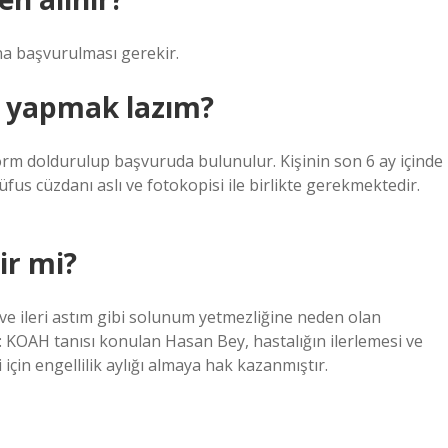
na başvurulması gerekir.
ne yapmak lazım?
orm doldurulup başvuruda bulunulur. Kişinin son 6 ay içinde
fus cüzdanı aslı ve fotokopisi ile birlikte gerekmektedir.
ir mi?
ve ileri astım gibi solunum yetmezliğine neden olan
nek: KOAH tanısı konulan Hasan Bey, hastalığın ilerlemesi ve
 için engellilik aylığı almaya hak kazanmıştır.