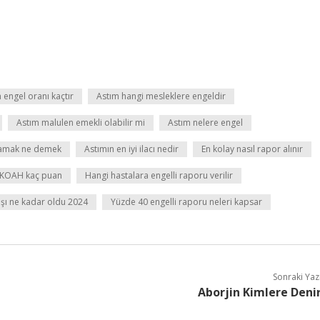
 engel oranı kaçtır
Astım hangi mesleklere engeldir
Astım malulen emekli olabilir mi
Astım nelere engel
samak ne demek
Astımın en iyi ilacı nedir
En kolay nasıl rapor alınır
a KOAH kaç puan
Hangi hastalara engelli raporu verilir
şı ne kadar oldu 2024
Yüzde 40 engelli raporu neleri kapsar
Sonraki Yaz
Aborjin Kimlere Deni