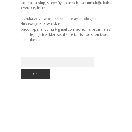
taşımakta olup, siteye üye olarak bu sorumluluğu kabul
etmiş sayılırlar.
Hukuka ve yasal düzenlemelere aykırı olduğunu
düşündüğünüz içerikleri,
backlinkpanelicomtr@gmail.com
adresine bildirmeniz
halinde, ilgili içerikler yasal süre içerisinde sitemizden
kaldırılacaktır.
Arama