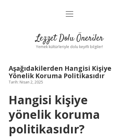
menüyü
Anasayfa
aç
Gizlilik Politikası
Lezzet Dolu Öneriler
Yasal Uyarı
Yemek kültürleriyle dolu keyifli bilgiler!
Hakkımızda
Aşağıdakilerden Hangisi Kişiye
Yönelik Koruma Politikasıdır
Tarih: Nisan 2, 2025
Hangisi kişiye
yönelik koruma
politikasıdır?