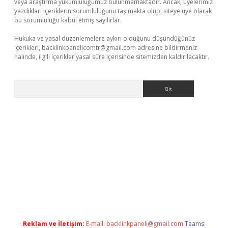
veya araştırma yükümlülüğümüz bulunmamaktadır. Ancak, üyelerimiz
yazdıkları içeriklerin sorumluluğunu taşımakta olup, siteye üye olarak
bu sorumluluğu kabul etmiş sayılırlar.
Hukuka ve yasal düzenlemelere aykırı olduğunu düşündüğünüz
içerikleri,
backlinkpanelicomtr@gmail.com
adresine bildirmeniz
halinde, ilgili içerikler yasal süre içerisinde sitemizden kaldırılacaktır.
Arama
eni giriş
Betexper giriş adresi güncellendi
betexper.xyz
m elex
Reklam ve İletişim:
E-mail:
backlinkpaneli@gmail.com
Teams: