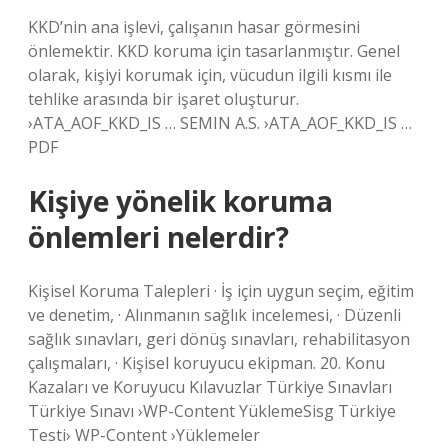
KKD’nin ana işlevi, çalışanın hasar görmesini
önlemektir. KKD koruma için tasarlanmıştır. Genel
olarak, kişiyi korumak için, vücudun ilgili kısmı ile
tehlike arasında bir işaret oluşturur.
›ATA_AOF_KKD_IS … SEMIN A.S. ›ATA_AOF_KKD_IS …
PDF
Kişiye yönelik koruma
önlemleri nelerdir?
Kişisel Koruma Talepleri · İş için uygun seçim, eğitim
ve denetim, · Alınmanın sağlık incelemesi, · Düzenli
sağlık sınavları, geri dönüş sınavları, rehabilitasyon
çalışmaları, · Kişisel koruyucu ekipman. 20. Konu
Kazaları ve Koruyucu Kılavuzlar Türkiye Sınavları
Türkiye Sınavı ›WP-Content YüklemeSisg Türkiye
Testi› WP-Content ›Yüklemeler