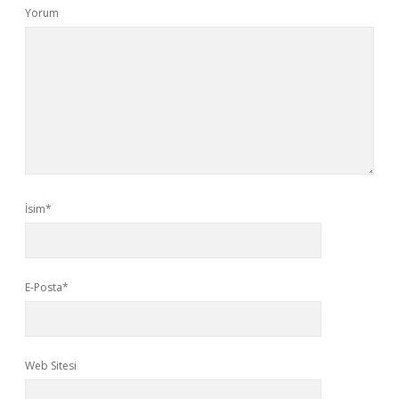
Yorum
İsim*
E-Posta*
Web Sitesi