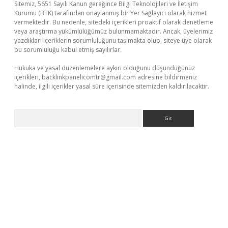
Sitemiz, 5651 Sayılı Kanun gereğince Bilgi Teknolojileri ve İletişim
Kurumu (BTK) tarafından onaylanmış bir Yer Sağlayıcı olarak hizmet
vermektedir. Bu nedenle, sitedeki içerikleri proaktif olarak denetleme
veya araştırma yükümlülüğümüz bulunmamaktadır. Ancak, üyelerimiz
yazdıkları içeriklerin sorumluluğunu taşımakta olup, siteye üye olarak
bu sorumluluğu kabul etmiş sayılırlar.
Hukuka ve yasal düzenlemelere aykırı olduğunu düşündüğünüz
içerikleri,
backlinkpanelicomtr@gmail.com
adresine bildirmeniz
halinde, ilgili içerikler yasal süre içerisinde sitemizden kaldırılacaktır.
Arama
Betexper giriş adresi güncellendi
betexper.xyz
m elexbet