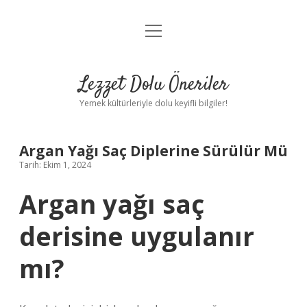
menüyü
Anasayfa
aç
Gizlilik Politikası
Lezzet Dolu Öneriler
Yasal Uyarı
Yemek kültürleriyle dolu keyifli bilgiler!
Hakkımızda
Argan Yağı Saç Diplerine Sürülür Mü
Tarih: Ekim 1, 2024
Argan yağı saç
derisine uygulanır
mı?