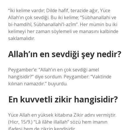
“İki kelime vardır; Dilde hafif, terazide ağır, Yüce
Allah’ın çok sevdiği. Bu iki kelime; “Sübhanallahi ve
bi-hamdihî, Sübhanallahi’l-azîm”. Her mümin bu iki
kelimeyi her zaman söylemeli ve manasını kalbinde
saklamalıdır.
Allah’ın en sevdiği şey nedir?
Peygamber’e: “Allah’ın en çok sevdiği amel
hangisidir?” diye sordum. Peygamber: “Vaktinde
kılınan namazdır.” buyurdu.
En kuvvetli zikir hangisidir?
Yüce Allah en yüksek kitabına Zikir adını vermiştir.
(Hicr, 15/9.) “Lâ ilâhe illallah” sözü hem imanın
ifadesi hem de zikrin kendisidir.