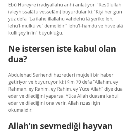
Ebû Hüreyre (radıyallahu anh) anlatıyor: “Resûlullah
(aleyhissalâtu vesselâm) buyurdular ki: “Kişi her gün
yüz defa: ‘La ilahe illallahu vahdehû lâ şerîke leh,
lehü’l-mulkü ve.’ demelidir.” lehü’l-hamdu ve hüve alâ
külli şey’in’in” büyüklüğü.
Ne istersen iste kabul olan
dua?
Abdulehad Serhendi hazretleri müjdeli bir haber
getiriyor ve buyuruyor ki: (Kim 70 defa “Allahım, ey
Rahman, ey Rahim, ey Rahim, ey Yüce Allah” diye dua
eder ve dilediğini yaparsa, Yüce Allah duasını kabul
eder ve dilediğini ona verir. Allah rızası için
okumalıdır.
Allah’ın sevmediği hayvan