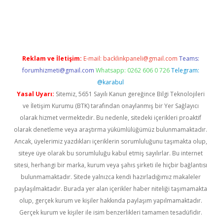
ş
Betexper giriş adresi güncellendi
betexper.xyz
m elexbet
Reklam ve İletişim:
E-mail:
backlinkpaneli@gmail.com
Teams:
forumhizmeti@gmail.com
Whatsapp: 0262 606 0 726
Telegram:
@karabul
Yasal Uyarı:
Sitemiz, 5651 Sayılı Kanun gereğince Bilgi Teknolojileri
ve İletişim Kurumu (BTK) tarafından onaylanmış bir Yer Sağlayıcı
olarak hizmet vermektedir. Bu nedenle, sitedeki içerikleri proaktif
olarak denetleme veya araştırma yükümlülüğümüz bulunmamaktadır.
Ancak, üyelerimiz yazdıkları içeriklerin sorumluluğunu taşımakta olup,
siteye üye olarak bu sorumluluğu kabul etmiş sayılırlar. Bu internet
sitesi, herhangi bir marka, kurum veya şahıs şirketi ile hiçbir bağlantısı
bulunmamaktadır. Sitede yalnızca kendi hazırladığımız makaleler
paylaşılmaktadır. Burada yer alan içerikler haber niteliği taşımamakta
olup, gerçek kurum ve kişiler hakkında paylaşım yapılmamaktadır.
Gerçek kurum ve kişiler ile isim benzerlikleri tamamen tesadüfidir.