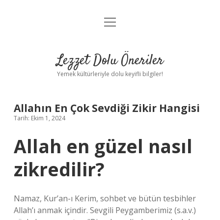
menüyü
Anasayfa
aç
Gizlilik Politikası
Lezzet Dolu Öneriler
Yasal Uyarı
Yemek kültürleriyle dolu keyifli bilgiler!
Hakkımızda
Allahın En Çok Sevdiği Zikir Hangisi
Tarih: Ekim 1, 2024
Allah en güzel nasıl
zikredilir?
Namaz, Kur’an-ı Kerim, sohbet ve bütün tesbihler
Allah’ı anmak içindir. Sevgili Peygamberimiz (s.a.v.)