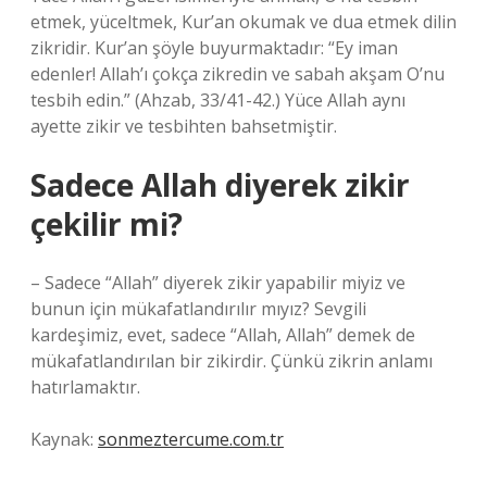
etmek, yüceltmek, Kur’an okumak ve dua etmek dilin
zikridir. Kur’an şöyle buyurmaktadır: “Ey iman
edenler! Allah’ı çokça zikredin ve sabah akşam O’nu
tesbih edin.” (Ahzab, 33/41-42.) Yüce Allah aynı
ayette zikir ve tesbihten bahsetmiştir.
Sadece Allah diyerek zikir
çekilir mi?
– Sadece “Allah” diyerek zikir yapabilir miyiz ve
bunun için mükafatlandırılır mıyız? Sevgili
kardeşimiz, evet, sadece “Allah, Allah” demek de
mükafatlandırılan bir zikirdir. Çünkü zikrin anlamı
hatırlamaktır.
Kaynak:
sonmeztercume.com.tr