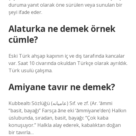
duruma yanıt olarak öne sürülen veya sunulan bir
şeyi ifade eder.
Alaturka ne demek örnek
cümle?
Eski Türk ahşap kapının iç ve dış tarafında kancalar
var. Saat 10 civarında okuldan Türkçe olarak ayrıldık.
Türk usulü çalışma.
Amiyane tavır ne demek?
Kubbealtı Sözlüğü (ﻋﺎﻣﻴﺎﻧﻪ) Sıf. ve zf. (Ar. ‘āmmі
“basit, bayağı” Farsça āne eki ‘āmmiyane’den) Halkın
üslubunda, sıradan, basit, bayağı: “Çok kaba
konuşuyor.” Halkla alay ederek, kabalıktan doğan
bir tavırla…