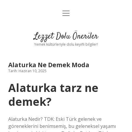
menüyü
Anasayfa
aç
Gizlilik Politikası
Lezzet Dolu Öneriler
Yasal Uyarı
Yemek kültürleriyle dolu keyifli bilgiler!
Hakkımızda
Alaturka Ne Demek Moda
Tarih: Haziran 10, 2025
Alaturka tarz ne
demek?
Alaturka Nedir? TDK: Eski Türk gelenek ve
göreneklerini benimsemiş, bu geleneksel yaşamı