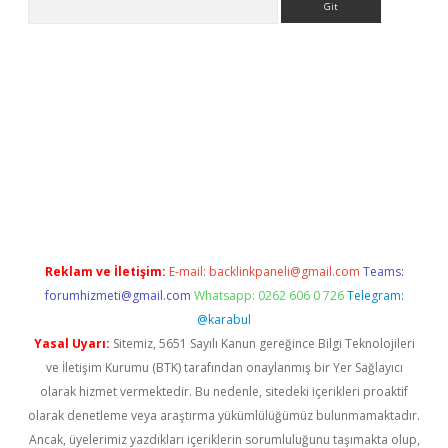
giriş
Betexper giriş adresi güncellendi
betexper.xyz
m elexbet
Reklam ve İletişim:
E-mail:
backlinkpaneli@gmail.com
Teams:
forumhizmeti@gmail.com
Whatsapp: 0262 606 0 726
Telegram:
@karabul
Yasal Uyarı:
Sitemiz, 5651 Sayılı Kanun gereğince Bilgi Teknolojileri
ve İletişim Kurumu (BTK) tarafından onaylanmış bir Yer Sağlayıcı
olarak hizmet vermektedir. Bu nedenle, sitedeki içerikleri proaktif
olarak denetleme veya araştırma yükümlülüğümüz bulunmamaktadır.
Ancak, üyelerimiz yazdıkları içeriklerin sorumluluğunu taşımakta olup,