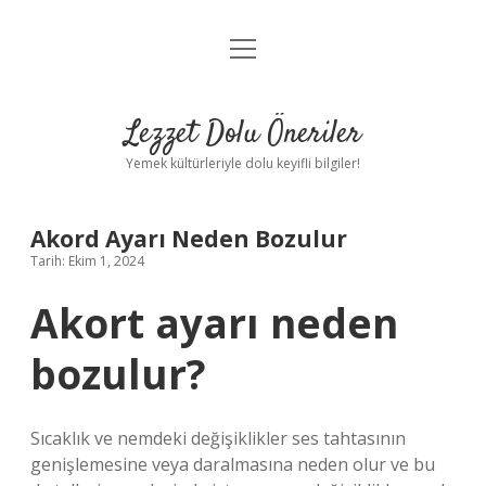
menüyü
Anasayfa
aç
Gizlilik Politikası
Lezzet Dolu Öneriler
Yasal Uyarı
Yemek kültürleriyle dolu keyifli bilgiler!
Hakkımızda
Akord Ayarı Neden Bozulur
Tarih: Ekim 1, 2024
Akort ayarı neden
bozulur?
Sıcaklık ve nemdeki değişiklikler ses tahtasının
genişlemesine veya daralmasına neden olur ve bu