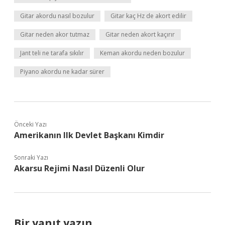
Gitar akordu nasıl bozulur
Gitar kaç Hz de akort edilir
Gitar neden akor tutmaz
Gitar neden akort kaçırır
Jant teli ne tarafa sıkılır
Keman akordu neden bozulur
Piyano akordu ne kadar sürer
Önceki Yazı
Amerikanın Ilk Devlet Başkanı Kimdir
Sonraki Yazı
Akarsu Rejimi Nasıl Düzenli Olur
Bir yanıt yazın