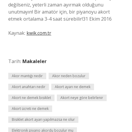
değilseniz, yeterli zaman ayırmak olduğunu
unutmayın! Bir amatör için, bir piyanoyu akort
etmek ortalama 3-4 saat sürebilir!31 Ekim 2016
Kaynak:
kwik.com.tr
Tarih:
Makaleler
Akor mantığı nedir
Akor neden bozulur
Akort anahtarı nedir
Akort ayarı ne demek
Akort ne demek bisiklet
Akort neye göre belirlenir
Akort ücreti ne demek
Bisiklet akort ayarı yapılmazsa ne olur
Elektronik piyano akordu bozulur mu