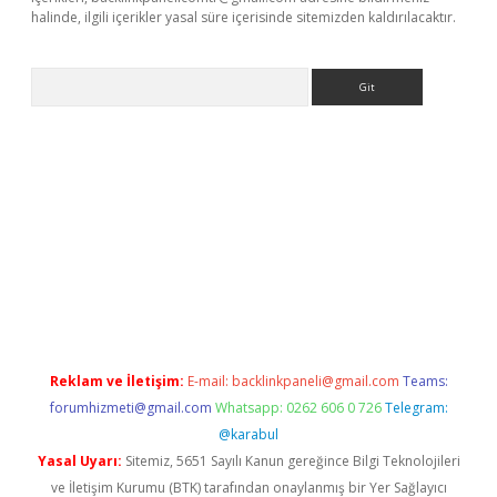
halinde, ilgili içerikler yasal süre içerisinde sitemizden kaldırılacaktır.
Arama
iriş adresi güncellendi
betexper.xyz
m elexbet
Reklam ve İletişim:
E-mail:
backlinkpaneli@gmail.com
Teams:
forumhizmeti@gmail.com
Whatsapp: 0262 606 0 726
Telegram:
@karabul
Yasal Uyarı:
Sitemiz, 5651 Sayılı Kanun gereğince Bilgi Teknolojileri
ve İletişim Kurumu (BTK) tarafından onaylanmış bir Yer Sağlayıcı