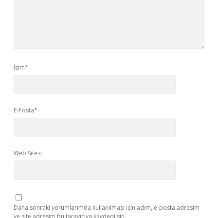
İsim*
E-Posta*
Web Sitesi
Daha sonraki yorumlarımda kullanılması için adım, e-posta adresim
ve site adresim bu tarayıcıya kaydedilsin.