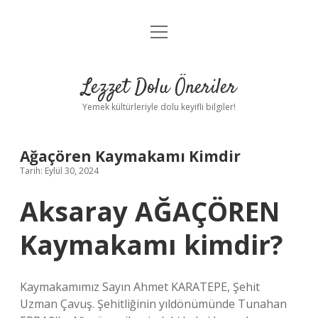
menüyü
Anasayfa
aç
Gizlilik Politikası
Lezzet Dolu Öneriler
Yasal Uyarı
Yemek kültürleriyle dolu keyifli bilgiler!
Hakkımızda
Ağaçören Kaymakamı Kimdir
Tarih: Eylül 30, 2024
Aksaray AĞAÇÖREN
Kaymakamı kimdir?
Kaymakamımız Sayın Ahmet KARATEPE, Şehit
Uzman Çavuş. Şehitliğinin yıldönümünde Tunahan