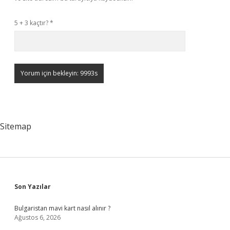
5 + 3 kaçtır?
*
Sitemap
Sidebar
Son Yazılar
Bulgaristan mavi kart nasıl alınır ?
Ağustos 6, 2026