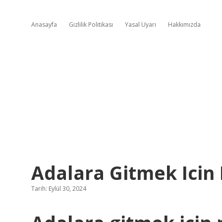
Anasayfa
Gizlilik Politikası
Yasal Uyarı
Hakkımızda
Adalara Gitmek Icin 
Tarih: Eylül 30, 2024