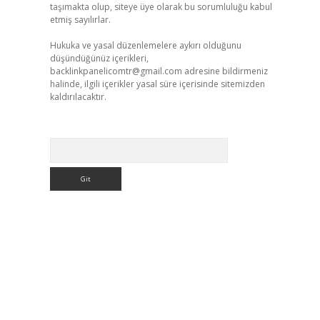
taşımakta olup, siteye üye olarak bu sorumluluğu kabul
etmiş sayılırlar.
Hukuka ve yasal düzenlemelere aykırı olduğunu
düşündüğünüz içerikleri,
backlinkpanelicomtr@gmail.com
adresine bildirmeniz
halinde, ilgili içerikler yasal süre içerisinde sitemizden
kaldırılacaktır.
Arama