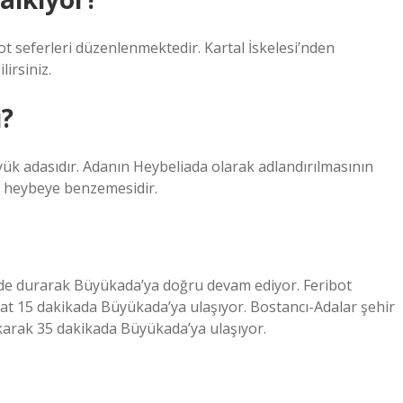
t seferleri düzenlenmektedir. Kartal İskelesi’nden
irsiniz.
?
k adasıdır. Adanın Heybeliada olarak adlandırılmasının
r heybeye benzemesidir.
de durarak Büyükada’ya doğru devam ediyor. Feribot
at 15 dakikada Büyükada’ya ulaşıyor. Bostancı-Adalar şehir
lkarak 35 dakikada Büyükada’ya ulaşıyor.