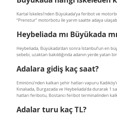
Kartal İskelesi’nden Büyükada’ya feribot ve motorbo
“Prenstur” motorbotu ile yarım saatte adaya ulaşabil
Heybeliada mı Büyükada mı
Heybeliada, Büyükada’dan sonra İstanbul’un en büyü
sebebi, uzaktan bakıldığında adanın yerde yatan bi
Adalara gidiş kaç saat?
Eminönü’nden kalkan şehir hatları vapuru Kadıköy’
Kınalıada, Burgazada ve Heybeliada’da durarak 1 sa
hatları feribotu, Bostancı feribot terminalinden ka
Adalar turu kaç TL?