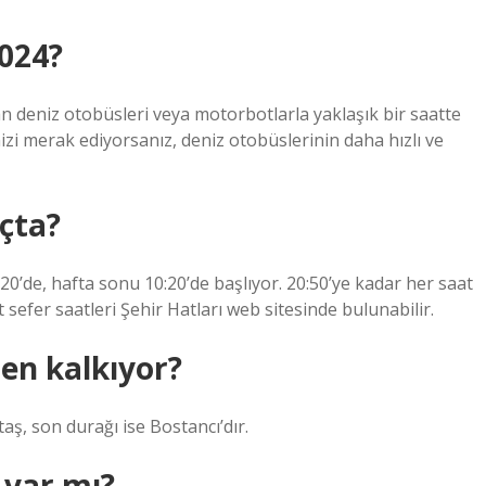
2024?
n deniz otobüsleri veya motorbotlarla yaklaşık bir saatte
nizi merak ediyorsanız, deniz otobüslerinin daha hızlı ve
çta?
:20’de, hafta sonu 10:20’de başlıyor. 20:50’ye kadar her saat
 sefer saatleri Şehir Hatları web sitesinde bulunabilir.
en kalkıyor?
ş, son durağı ise Bostancı’dır.
 var mı?