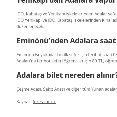
İDO, Kabataş ve Yenikapı iskelelerinden Adalar sefe
İDO Yenikapı ve İDO Kabataş iskelelerinden Kınalıa
düzenlenecek.
Eminönü’nden Adalara saat 
Eminönü Büyükada’dan ilk sefer için feribot saati 0
Adaları’na feribot seferi öğrenciler için 80 TL, öğrenc
Adalara bilet nereden alınır
Çeşme Adası, Sakız Adası ve diğer tüm Yunan adalarına
Kaynak:
feres.com.tr